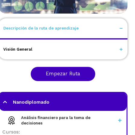
Descripción de la ruta de aprendizaje
En este NanoDiplomado aprenderás a utilizar el
análisis financiero para tomar decisiones de
Visión General
inversión basadas en información financiera clave.
|
4 a 6 cursos
6 a 10 horas
Empezar Ruta
Nanodiplomado
Análisis financiero para la toma de
decisiones
Cursos: