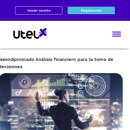
Iniciar sesión
Registrarse
Nanodiplomado Análisis financiero para la toma de
decisiones