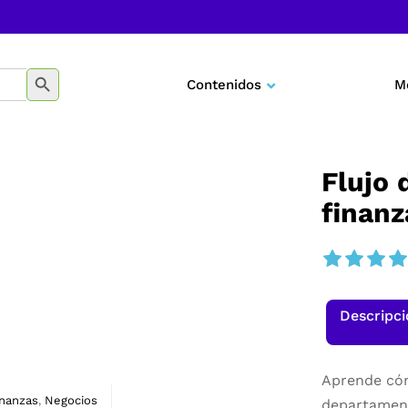
BOTÓN DE BÚSQUEDA
Contenidos
M
Negocios
Marketing
Flujo 
finanz
Desarrollo personal
Tecnología
Educación
Descripc
Aprende cóm
inanzas
Negocios
,
departament