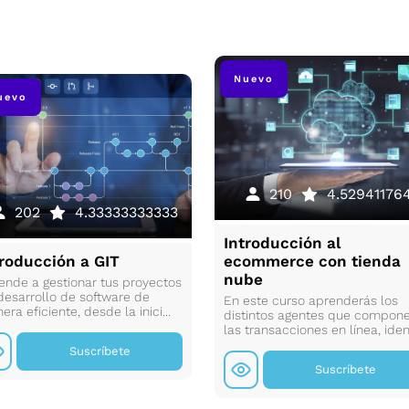
Nuevo
uevo
210
4.52941176
202
4.33333333333
Introducción al
troducción a GIT
ecommerce con tienda
nube
ende a gestionar tus proyectos
desarrollo de software de
En este curso aprenderás los
ra eficiente, desde la inici...
distintos agentes que compon
las transacciones en línea, ident
Suscríbete
Suscríbete