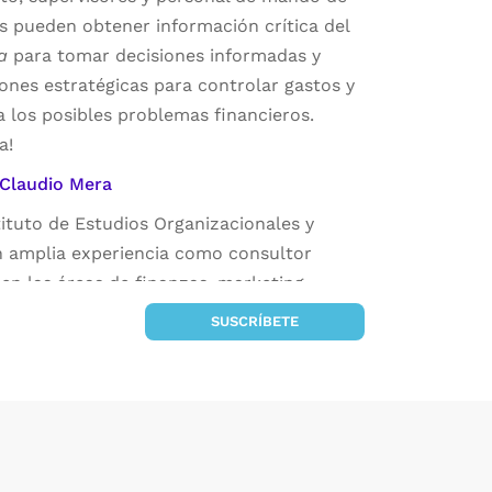
s pueden obtener información crítica del
a
para tomar decisiones informadas y
ones estratégicas para controlar gastos y
a los posibles problemas financieros.
a!
 Claudio Mera
tituto de Estudios Organizacionales y
n amplia experiencia como consultor
en las áreas de finanzas, marketing,
y talento humano. Apasionado por la
SUSCRÍBETE
ión y las ciencias humanas y durante más
da ha investigado sobre aspectos
e la administración.