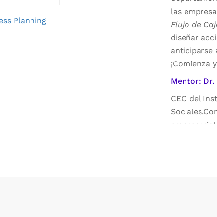
las empresa
Flujo de Caj
diseñar acci
anticiparse 
¡Comienza y
Mentor: Dr.
CEO del Ins
Sociales.Co
empresarial 
innovación 
administrac
de una déca
profundos d