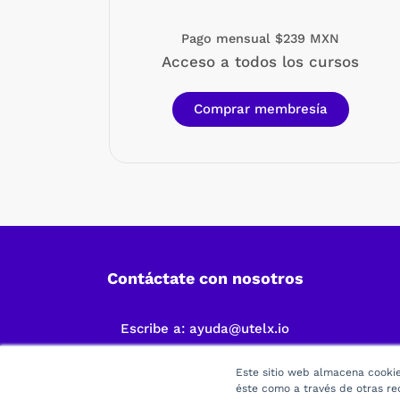
Pago mensual $239 MXN
Acceso a todos los cursos
Comprar membresía
Contáctate con nosotros
Escribe a:
ayuda@utelx.io
Este sitio web almacena cookies
éste como a través de otras re