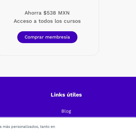
Ahorra $538 MXN
Acceso a todos los cursos
Comprar membresía
Links útiles
Blog
Preguntas Frecuentes
os más personalizados, tanto en
Política de Privacidad