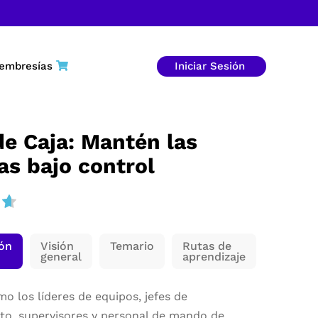
embresías
Iniciar Sesión
de Caja: Mantén las
as bajo control
ión
Visión
Temario
Rutas de
general
aprendizaje
o los líderes de equipos, jefes de
o, supervisores y personal de mando de