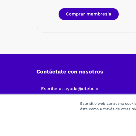
Comprar membresía
Contáctate con nosotros
Escribe a:
ayuda@utelx.io
Este sitio web almacena cookies
éste como a través de otras re
©20