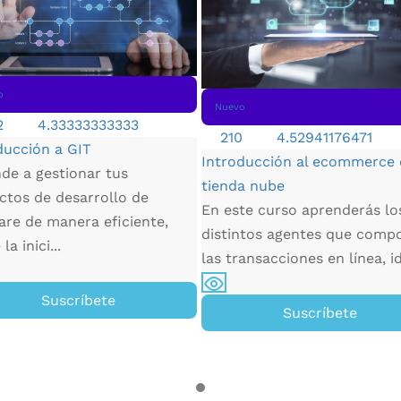
o
Nuevo
2
4.33333333333
210
4.52941176471
ducción a GIT
Introducción al ecommerce
de a gestionar tus
tienda nube
ctos de desarrollo de
En este curso aprenderás lo
are de manera eficiente,
distintos agentes que comp
la inici...
las transacciones en línea, id
Suscríbete
Suscríbete