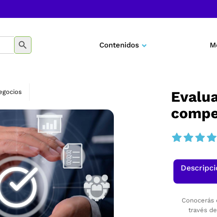
BOTÓN DE BÚSQUEDA
Contenidos
M
Negocios
Marketing
egocios
Evalua
compe
Desarrollo personal
Tecnología
Educación
Descripc
Conocerás e
través de