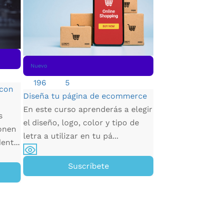
Nuevo
417
4.684
Nuevo
Manejo de Excep
196
5
Python
 con
Diseña tu página de ecommerce
Aprende a gestio
En este curso aprenderás a elegir
proyectos de des
s
el diseño, logo, color y tipo de
software de mane
onen
letra a utilizar en tu pá...
desde la inici...
ent...
Suscríbete
Susc