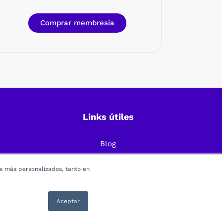
Comprar membresía
Links útiles
Blog
Preguntas Frecuentes
os más personalizados, tanto en
Política de Privacidad
Términos y condiciones
Aceptar
. C.