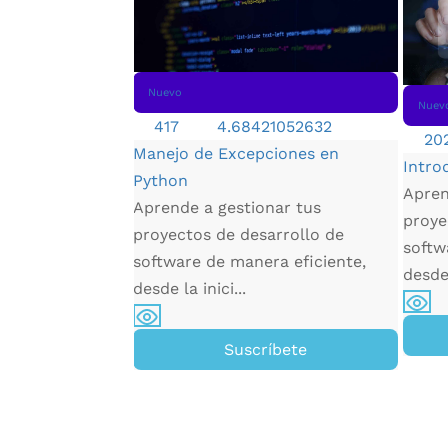
Nuevo
Nuev
417
4.68421052632
20
Manejo de Excepciones en
Intro
Python
Apren
a de ecommerce
Aprende a gestionar tus
proye
enderás a elegir
proyectos de desarrollo de
softw
olor y tipo de
software de manera eficiente,
desde 
 tu pá...
desde la inici...
íbete
Suscríbete