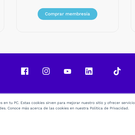
Comprar membresía
 en tu PC. Estas cookies sirven para mejorar nuestro sitio y ofrecer servici
des. Conoce más acerca de las cookies en nuestra Política de Privacidad.
26 Derechos Reservados -
Utel
| Scala Higher Education S