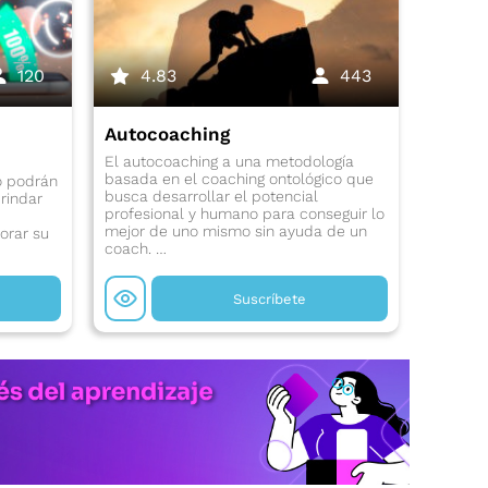
120
4.83
443
Autocoaching
El autocoaching a una metodología
basada en el coaching ontológico que
o podrán
busca desarrollar el potencial
rindar
profesional y humano para conseguir lo
mejor de uno mismo sin ayuda de un
orar su
coach. …
Suscríbete