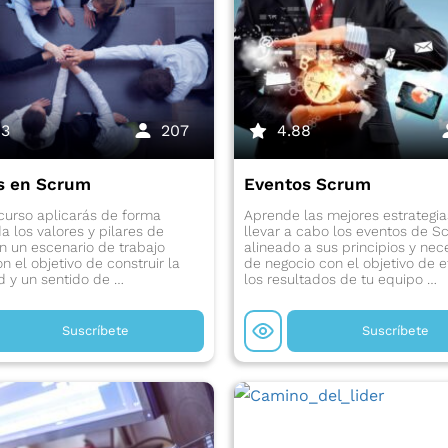
93
207
4.88
s en Scrum
Eventos Scrum
curso aplicarás de forma
Aprende las mejores estrategia
 los valores y pilares de
llevar a cabo los eventos de S
 un escenario de trabajo
alineado a sus principios y ne
on el objetivo de construir la
de negocio con el objetivo de e
d y un sentido de …
los resultados de tu equipo …
Suscríbete
Suscríbete