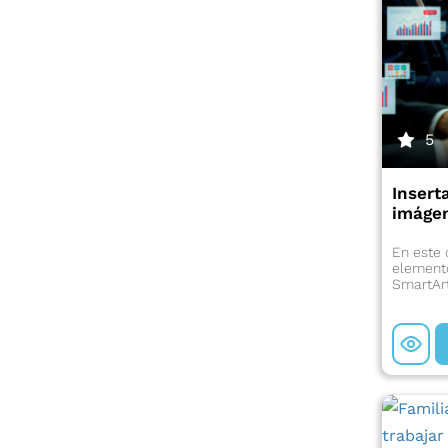
5
Insert
imágen
En este 
elemento
SmartAr