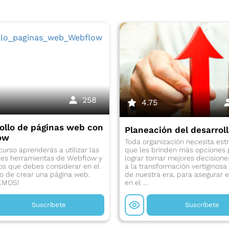
258
4.75
ollo de páginas web con
Planeación del desarrol
ow
Toda organización necesita estr
curso aprenderás a utilizar las
que les brinden más opciones 
ales herramientas de Webflow y
lograr tomar mejores decisione
os que debes considerar en el
a la transformación vertiginosa 
 de crear una página web.
de nuestra era, para asegurar e
EMOS!
en el …
Suscríbete
Suscríbete