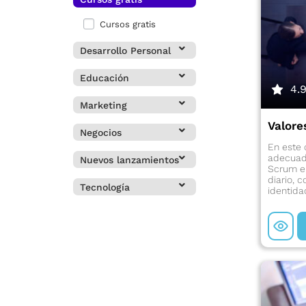
Cursos gratis
Desarrollo Personal
Educación
4.
Marketing
Valore
Negocios
En este 
adecuada
Nuevos lanzamientos
Scrum en
diario, c
Tecnología
identida