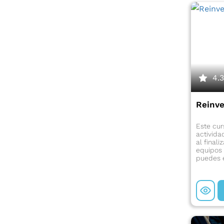
4.
Reinve
Este cur
activida
al finali
equipos 
puedes 