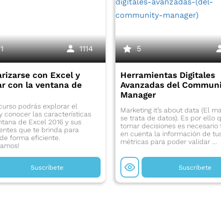
1
1114
5
arizarse con Excel y
Herramientas Digitales
ar con la ventana de
Avanzadas del Communi
Manager
curso podrás explorar el
Marketing it’s about data (El m
y conocer las características
se trata de datos). Es por ello 
ntana de Excel 2016 y sus
tomar decisiones es necesario
ntes que te brinda para
en cuenta la información de tu
 de forma eficiente.
métricas para poder validar …
amos!
Suscríbete
Suscríbete