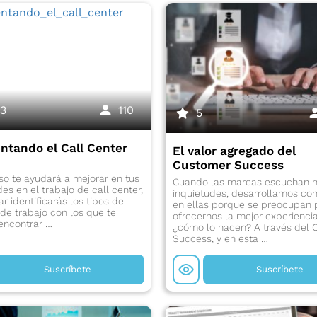
33
110
5
ntando el Call Center
El valor agregado del
Customer Success
so te ayudará a mejorar en tus
Cuando las marcas escuchan n
des en el trabajo de call center,
inquietudes, desarrollamos con
zar identificarás los tipos de
en ellas porque se preocupan 
de trabajo con los que te
ofrecernos la mejor experiencia
encontrar …
¿cómo lo hacen? A través del 
Success, y en esta …
Suscríbete
Suscríbete