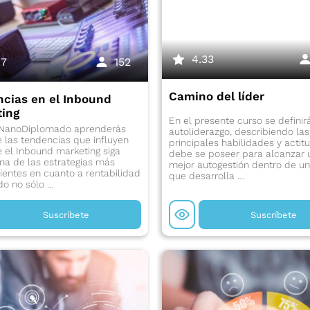
4.33
67
152
Camino del líder
cias en el Inbound
ing
En el presente curso se definir
 NanoDiplomado aprenderás
autoliderazgo, describiendo las
e las tendencias que influyen
principales habilidades y acti
 el Inbound marketing siga
debe se poseer para alcanzar 
na de las estrategias más
mejor autogestión dentro de un
ientes en cuanto a rentabilidad
que desarrolla …
do no sólo …
Suscríbete
Suscríbete