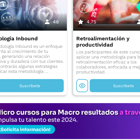
46
4.75
logía Inbound
Retroalimentación y
productividad
dología Inbound es un enfoque
ta al crecimiento de tu
Los participantes de este curs
 generando una relación
aplicar una metodología para b
tiva y duradera con tus clientes.
retroalimentación eficaz a los
ontrarás algunas estrategias
colaboradores, enfocada a mej
icar esta metodología …
productividad.
Suscríbete
Suscríbete