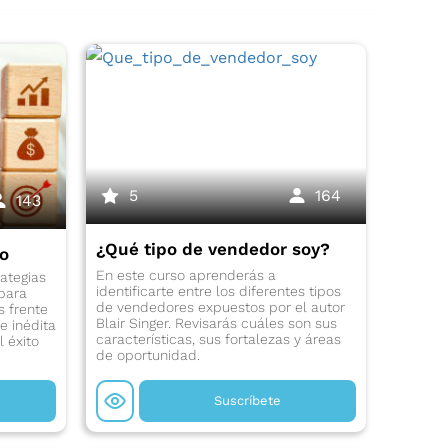
5
164
143
¿Qué tipo de vendedor soy?
lo
En este curso aprenderás a
ategias
identificarte entre los diferentes tipos
para
de vendedores expuestos por el autor
s frente
Blair Singer. Revisarás cuáles son sus
e inédita
características, sus fortalezas y áreas
l éxito
de oportunidad.
Suscríbete