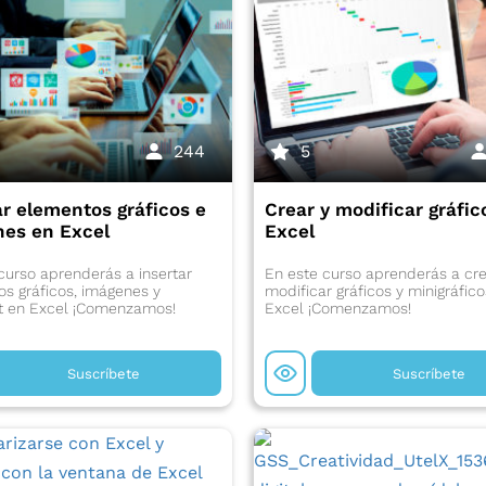
244
5
ar elementos gráficos e
Crear y modificar gráfic
es en Excel
Excel
curso aprenderás a insertar
En este curso aprenderás a cre
s gráficos, imágenes y
modificar gráficos y minigráfic
t en Excel ¡Comenzamos!
Excel ¡Comenzamos!
Suscríbete
Suscríbete