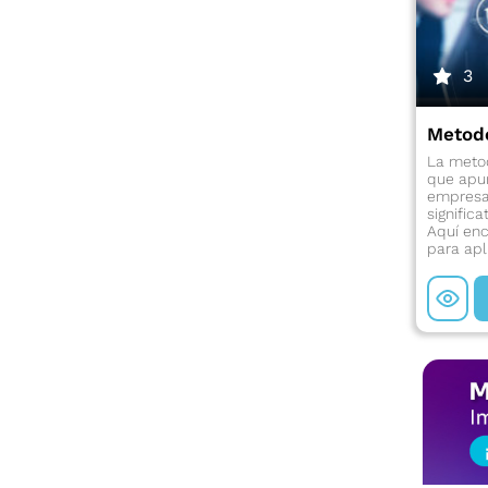
3
Metodo
La meto
que apun
empresa
significa
Aquí enc
para apl