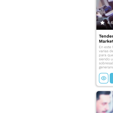
4.
Tenden
Market
En este
varias d
para que
siendo u
sobresal
generan