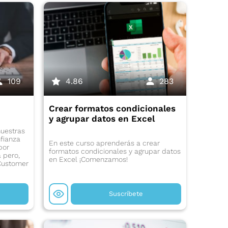
109
4.86
283
Crear formatos condicionales
y agrupar datos en Excel
uestras
fianza
En este curso aprenderás a crear
por
formatos condicionales y agrupar datos
 pero,
en Excel ¡Comenzamos!
Customer
Suscríbete