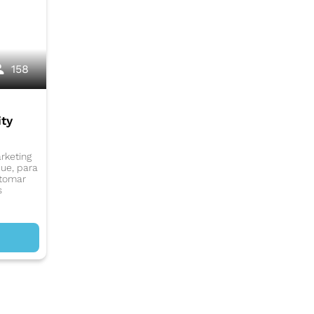
158
ty
arketing
que, para
 tomar
s