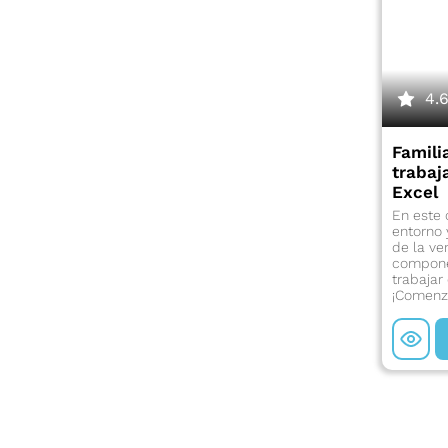
4.6
Famili
trabaj
Excel
En este 
entorno 
de la ve
compone
trabajar
¡Comenz