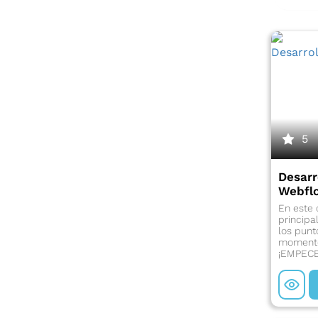
5
Desarr
Webfl
En este 
princip
los punt
momento
¡EMPEC