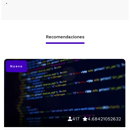
.
Recomendaciones
Nuevo
417
4.68421052632