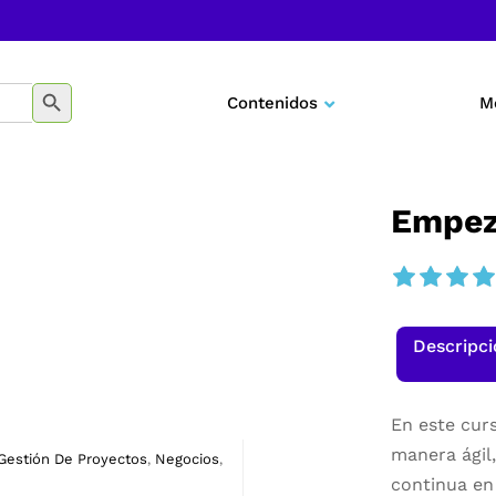
BOTÓN DE BÚSQUEDA
Contenidos
M
Negocios
Marketing
Empez
Desarrollo personal
Tecnología
Descripc
Educación
En este cur
manera ágil
Gestión De Proyectos
Negocios
,
,
continua en