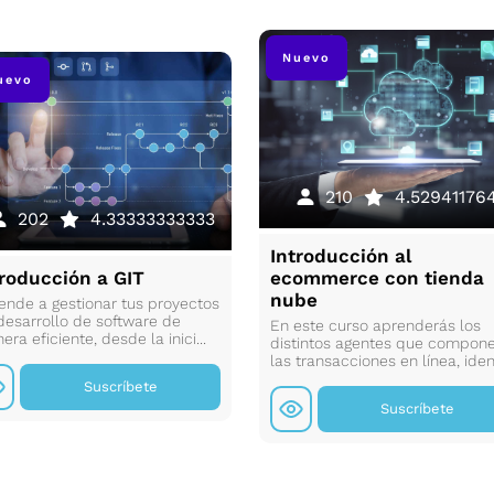
Nuevo
uevo
210
4.52941176
202
4.33333333333
Introducción al
troducción a GIT
ecommerce con tienda
nube
ende a gestionar tus proyectos
desarrollo de software de
En este curso aprenderás los
ra eficiente, desde la inici...
distintos agentes que compon
las transacciones en línea, ident
Suscríbete
Suscríbete