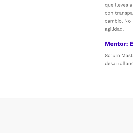
que lleves a
con transpa
cambio. No 
agilidad.
Mentor: 
Scrum Maste
desarrollan
brindando c
Scrum.