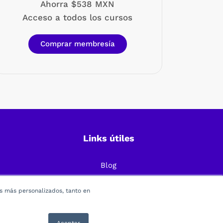
Ahorra $538 MXN
Acceso a todos los cursos
Comprar membresía
Links útiles
Blog
Preguntas Frecuentes
os más personalizados, tanto en
Política de Privacidad
Términos y condiciones