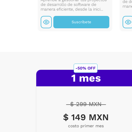
de d
y tipo de letra
de desarrollo de software de
maner
manera eficiente, desde la inici...
íbete
Suscríbete
-50% OFF
1 mes
$ 299 MXN
$ 149 MXN
costo primer mes