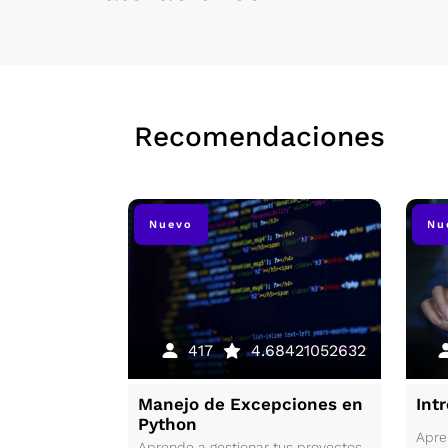
Recomendaciones
Nuevo
Nu
196
5
417
4.68421052632
a de
Manejo de Excepciones en
Int
Python
Apre
erás a elegir
Aprende a gestionar tus proyectos