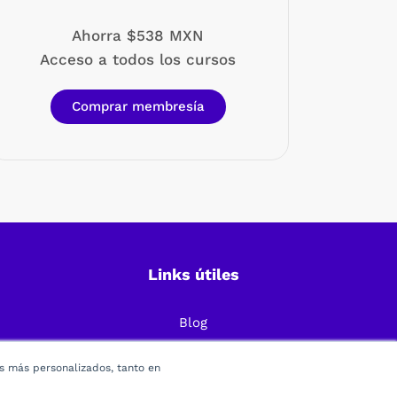
Ahorra $538 MXN
Acceso a todos los cursos
Comprar membresía
Links útiles
Blog
Preguntas Frecuentes
os más personalizados, tanto en
Política de Privacidad
Términos y condiciones