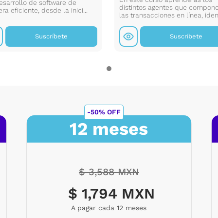
organizació
esarrollo de software de
distintos agentes que compon
a eficiente, desde la inici...
las transacciones en línea, ident
Suscríbete
Suscríbete
-50% OFF
12 meses
$ 3,588 MXN
$ 1,794 MXN
A pagar cada 12 meses