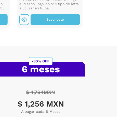
n.
en
el diseño, logo, color y tipo de letra
de desarrollo 
...
a utilizar en tu pá...
manera eficient
Suscríbete
-30% OFF
6 meses
$ 1,794MXN
$ 1,256 MXN
A pagar cada 6 Meses