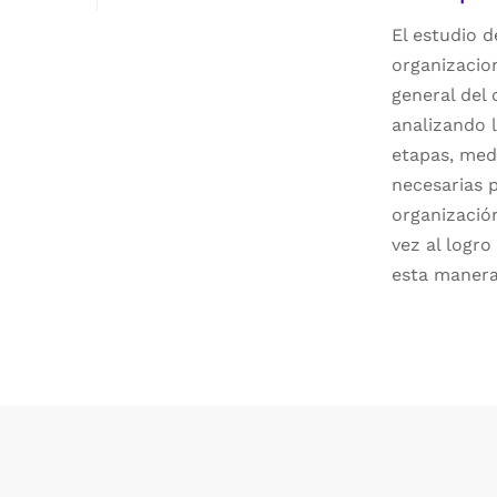
El estudio 
organizacion
general del
analizando 
etapas, medi
necesarias 
organización
vez al logro
esta manera
Obtendrás 
empresaria
externos q
dimensione
Identificar
organizaci
en el marc