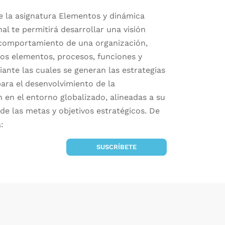
de la asignatura Elementos y dinámica
al te permitirá desarrollar una visión
 comportamiento de una organización,
los elementos, procesos, funciones y
ante las cuales se generan las estrategias
para el desenvolvimiento de la
 en el entorno globalizado, alineadas a su
 de las metas y objetivos estratégicos. De
:
una perspectiva general en torno a la gestión
SUSCRÍBETE
l, tomando en cuenta los factores internos y
ue inducen cambios en cada uno de sus niveles y
s.
ás la importancia de elaborar un diagnóstico de la
ón tomando en cuenta sus diferentes dimensiones
o de un cambio organizacional.