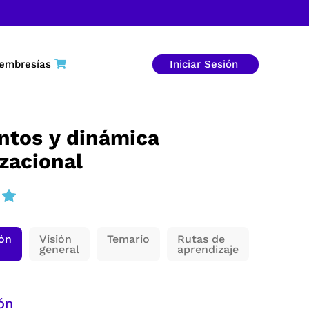
embresías
Iniciar Sesión
ntos y dinámica
zacional
ión
Visión
Temario
Rutas de
general
aprendizaje
ón