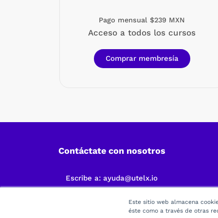
Pago mensual $239 MXN
Acceso a todos los cursos
Comprar membresía
Contáctate con nosotros
Escribe a:
ayuda@utelx.io
Este sitio web almacena cookies
éste como a través de otras re