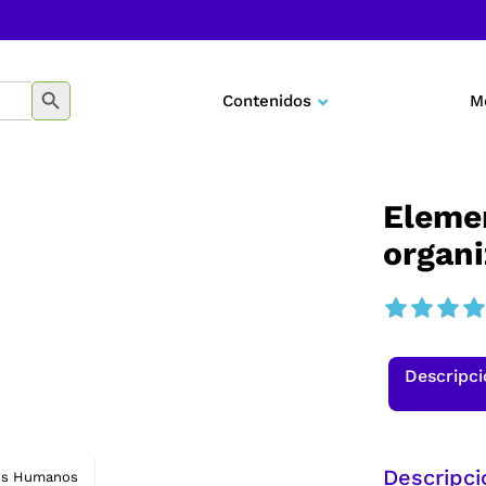
BOTÓN DE BÚSQUEDA
Contenidos
M
Negocios
Marketing
Eleme
organi
Desarrollo personal
Tecnología
Educación
Descripc
Descripci
os Humanos