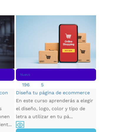
Nuevo
Nuevo
417
4.68
Manejo de Exc
196
5
Aprende a gest
 con
Diseña tu página de ecommerce
de desarrollo 
En este curso aprenderás a elegir
manera eficiente
s
el diseño, logo, color y tipo de
onen
letra a utilizar en tu pá...
ent...
Su