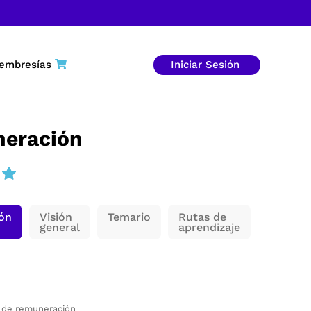
embresías
Iniciar Sesión
eración
ión
Visión
Temario
Rutas de
general
aprendizaje
 de remuneración