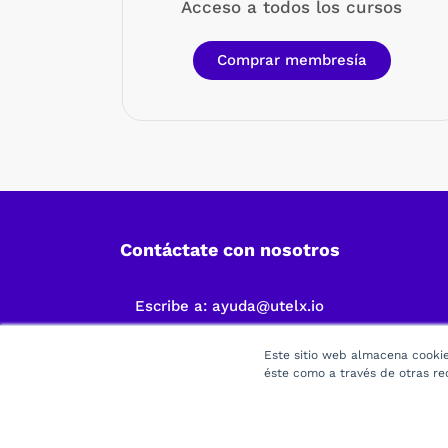
Acceso a todos los cursos
Comprar membresía
Contáctate con nosotros
Escribe a:
ayuda@utelx.io
Este sitio web almacena cookies
éste como a través de otras re
©20