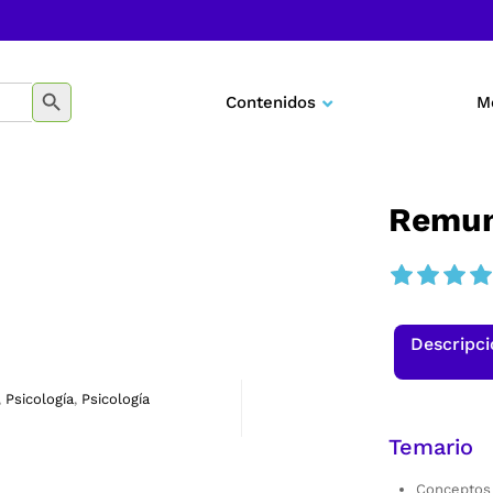
BOTÓN DE BÚSQUEDA
Contenidos
M
Negocios
Marketing
Remun
Desarrollo personal
Tecnología
Descripc
Educación
Psicología
Psicología
,
,
Temario
Conceptos