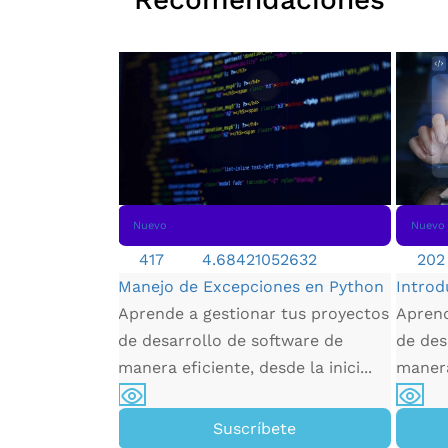
Nuevo
Nuevo
417
4.68421052632
202
Manejo de Excepciones en Python
Introd
Aprende a gestionar tus proyectos
Aprend
e ecommerce
de desarrollo de software de
de des
erás a elegir
manera eficiente, desde la inici...
manera 
r y tipo de
pá...
Suscríbete