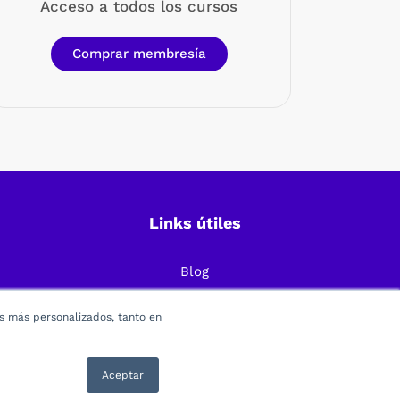
Acceso a todos los cursos
Comprar membresía
Links útiles
Blog
Preguntas Frecuentes
os más personalizados, tanto en
Política de Privacidad
Términos y condiciones
Aceptar
. C.