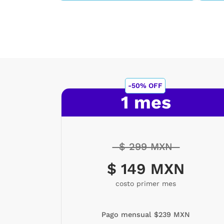
ete
-50% OFF
1 mes
$ 299 MXN
$ 149 MXN
costo primer mes
Pago mensual $239 MXN