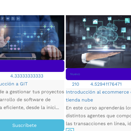
Nuevo
4.33333333333
ucción a GIT
210
4.52941176471
e a gestionar tus proyectos
Introducción al ecommerce
arrollo de software de
tienda nube
eficiente, desde la inici...
En este curso aprenderás lo
distintos agentes que comp
las transacciones en línea, id
Suscríbete