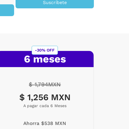
Suscríbete
-30% OFF
6 meses
$ 1,794MXN
$ 1,256 MXN
A pagar cada 6 Meses
Ahorra $538 MXN