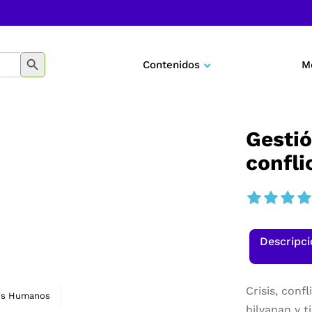
BOTÓN DE BÚSQUEDA
Contenidos
M
Negocios
Marketing
Gestió
confli
Desarrollo personal
Tecnología
Educación
Descripc
Crisis, confl
os Humanos
hilvanan y t