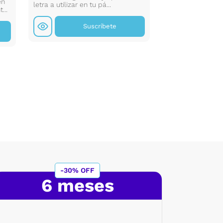
en
letra a utilizar en tu pá...
manera eficiente, 
...
Suscríbete
S
-30% OFF
6 meses