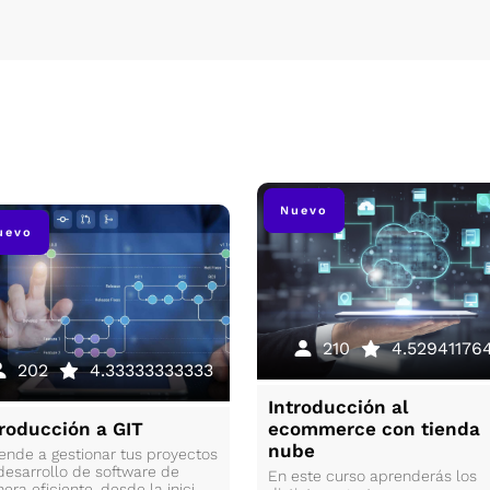
Nuevo
uevo
210
4.52941176
202
4.33333333333
Introducción al
troducción a GIT
ecommerce con tienda
nube
ende a gestionar tus proyectos
desarrollo de software de
En este curso aprenderás los
ra eficiente, desde la inici...