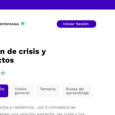
embresías
Iniciar Sesión
n de crisis y
ctos
ión
Visión
Temario
Rutas de
general
aprendizaje
ictos y resiliencia... los 3 conceptos se
ienen una relación estrecha, las crisis y los