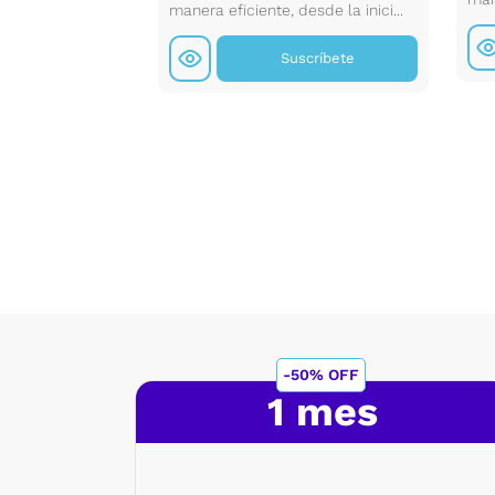
tu pá...
manera eficiente, desde la inici...
scríbete
Suscríbete
-50% OFF
1 mes