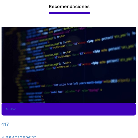
Recomendaciones
Nuevo
417
4.68421052632