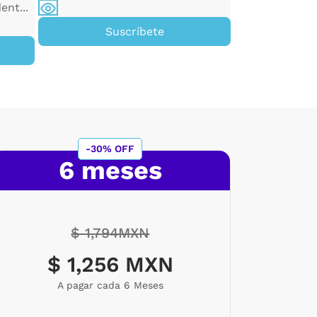
ent...
Su
Suscríbete
-30% OFF
6 meses
$ 1,794MXN
$ 1,256 MXN
A pagar cada 6 Meses