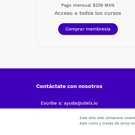
Pago mensual $239 MXN
Acceso a todos los cursos
Comprar membresía
Contáctate con nosotros
Escribe a:
ayuda@utelx.io
Este sitio web almacena cookies
éste como a través de otras re