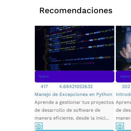
Recomendaciones
Nuevo
Nuevo
417
4.68421052632
202
Manejo de Excepciones en Python
Introd
Aprende a gestionar tus proyectos
Aprend
e ecommerce
de desarrollo de software de
de des
erás a elegir
manera eficiente, desde la inici...
manera 
r y tipo de
pá...