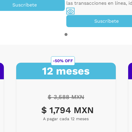
las transacciones en línea, id
Suscríbete
Suscríbete
-50% OFF
12 meses
$ 3,588 MXN
$ 1,794 MXN
A pagar cada 12 meses