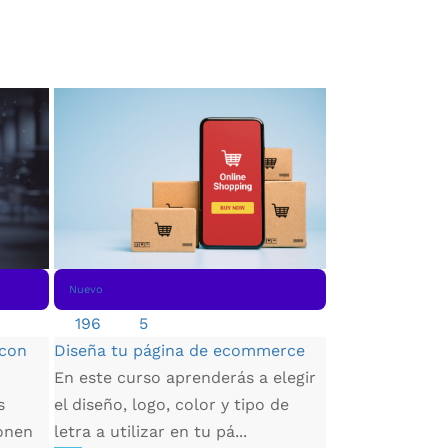
Nuevo
Nuevo
417
4.68
Manejo de Exc
196
5
Aprende a gest
 con
Diseña tu página de ecommerce
de desarrollo 
En este curso aprenderás a elegir
manera eficiente
s
el diseño, logo, color y tipo de
onen
letra a utilizar en tu pá...