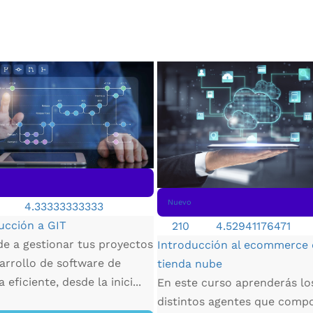
Nuevo
4.33333333333
ucción a GIT
210
4.52941176471
e a gestionar tus proyectos
Introducción al ecommerce
arrollo de software de
tienda nube
eficiente, desde la inici...
En este curso aprenderás lo
distintos agentes que comp