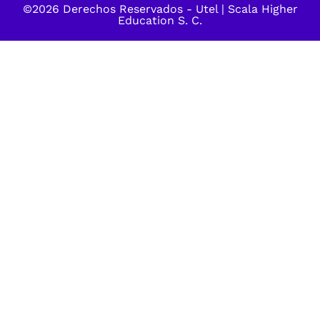
©2026 Derechos Reservados -
Utel
| Scala Higher
Education S. C.