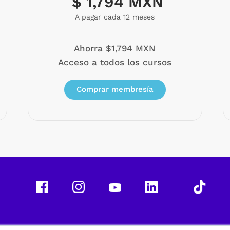
$ 1,794 MXN
A pagar cada 12 meses
Ahorra $1,794 MXN
Acceso a todos los cursos
Comprar membresía