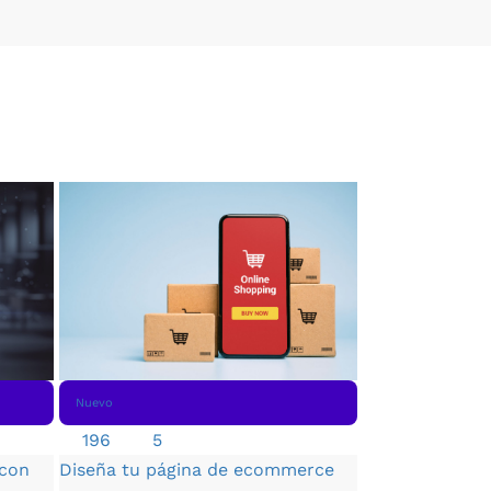
Nuevo
Nuevo
417
4.68
Manejo de Exc
196
5
Aprende a gest
 con
Diseña tu página de ecommerce