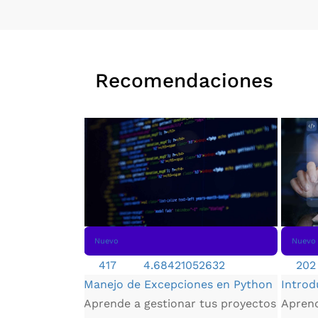
Recomendaciones
Nuevo
Nuevo
417
4.68421052632
202
Manejo de Excepciones en Python
Introd
Aprende a gestionar tus proyectos
Aprend
e ecommerce