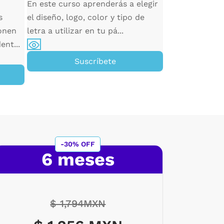
de desarrollo 
En este curso aprenderás a elegir
manera eficiente
s
el diseño, logo, color y tipo de
onen
letra a utilizar en tu pá...
ent...
Su
Suscríbete
-30% OFF
6 meses
$ 1,794MXN