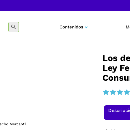
BOTÓN DE BÚSQUEDA
Contenidos
M
Negocios
Marketing
Los de
Ley Fe
Desarrollo personal
Consu
Tecnología
Educación
Descripc
echo Mercantil