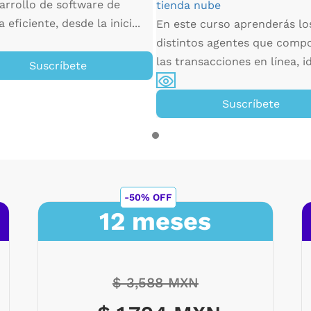
arrollo de software de
tienda nube
eficiente, desde la inici...
En este curso aprenderás lo
distintos agentes que comp
las transacciones en línea, id
Suscríbete
Suscríbete
-50% OFF
12 meses
$ 3,588 MXN