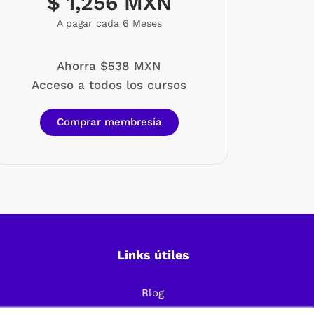
$ 1,256 MXN
A pagar cada 6 Meses
Ahorra $538 MXN
Acceso a todos los cursos
Comprar membresía
Links útiles
Blog
Preguntas Frecuentes