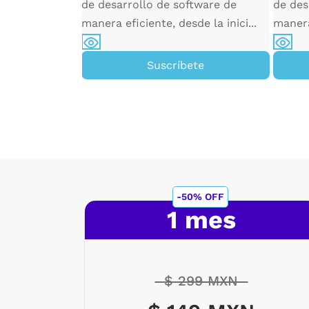
de desarrollo de software de
de des
erás a elegir
manera eficiente, desde la inici...
manera 
r y tipo de
pá...
Suscríbete
ete
-50% OFF
1 mes
$ 299 MXN