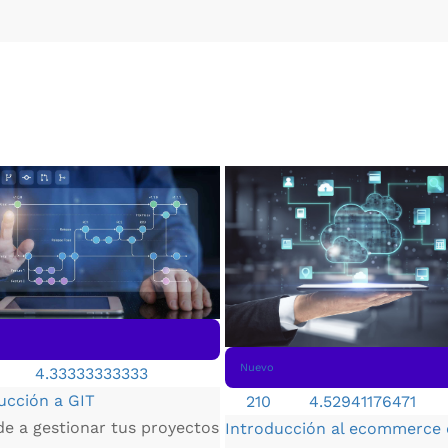
Nuevo
4.33333333333
ucción a GIT
210
4.52941176471
e a gestionar tus proyectos
Introducción al ecommerce