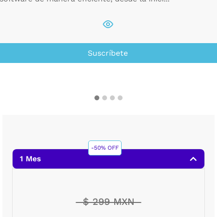
Suscríbete
-50% OFF
1 Mes
$ 299 MXN