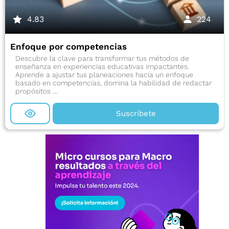
4.83
224
Enfoque por competencias
Descubre la clave para transformar tus métodos de
enseñanza en experiencias educativas impactantes.
Aprende a ajustar tus planeaciones hacia un enfoque
basado en competencias, domina la habilidad de redactar
propósitos …
Suscríbete