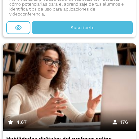
cómo potenciarlas para el aprendizaje de tus alumnos e
identifica tips de uso para aplicaciones de
videoconferencia.
Suscríbete
4.67
176
Habilidades digitales del profesor online