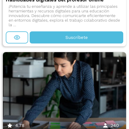
¡Potencia tu enseñanza y aprende a utilizar las principales
herramientas y recursos digitales para una educación
innovadora. Descubre cómo comunicarte eficientemente
en entornos digitales, explora el trabajo colaborativo desde
la …
Suscríbete
4.78
240