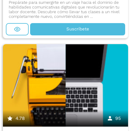
Prepárate para sumergirte en un viaje hacia el dominio de
habilidades comunicativas digitales que revolucionarán tu
labor docente. Descubre cómo llevar tus clases a un nivel
completamente nuevo, convirtiéndolas en …
Suscríbete
4.78
95