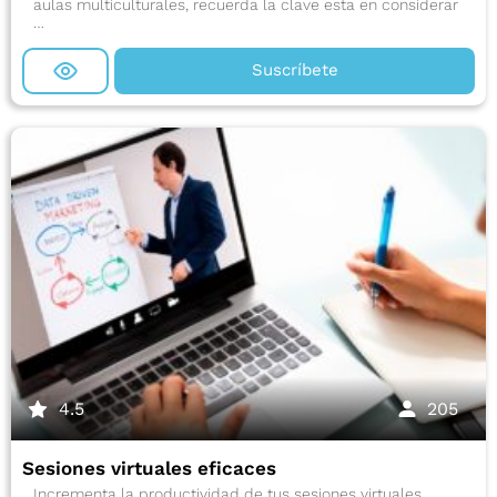
aulas multiculturales, recuerda la clave esta en considerar
…
Suscríbete
4.5
205
Sesiones virtuales eficaces
Incrementa la productividad de tus sesiones virtuales,