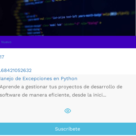
Nuevo
17
.68421052632
anejo de Excepciones en Python
Aprende a gestionar tus proyectos de desarrollo de
software de manera eficiente, desde la inici...
Suscríbete