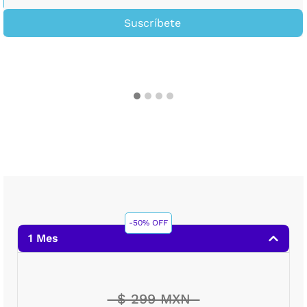
Suscríbete
-50% OFF
1 Mes
$ 299 MXN