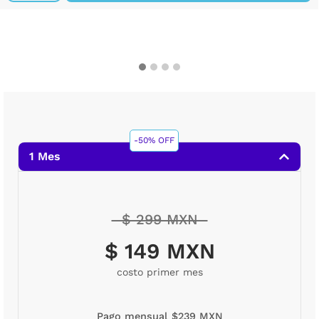
-50% OFF
1 Mes
$ 299 MXN
$ 149 MXN
costo primer mes
Pago mensual $239 MXN