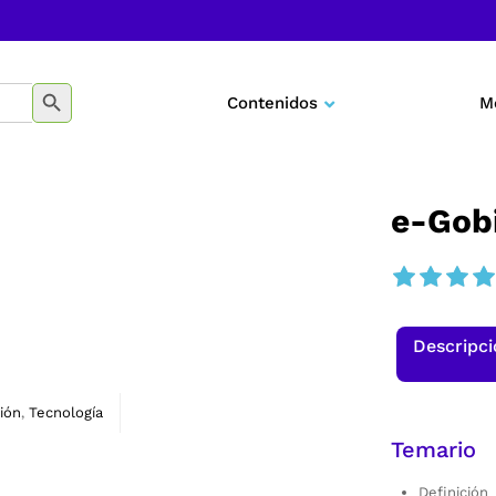
BOTÓN DE BÚSQUEDA
Contenidos
M
Negocios
Marketing
e-Gobi
Desarrollo personal
Tecnología
Descripc
Educación
ión
Tecnología
,
Temario
Definición