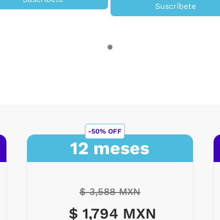
Suscríbete
-50% OFF
12 meses
$ 3,588 MXN
$ 1,794 MXN