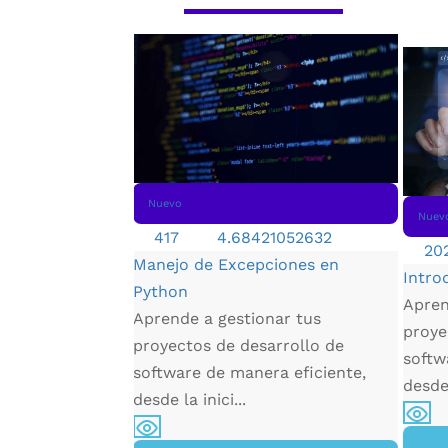
Nuevo
Nuev
417
4.68421052632
20
Manejo de Excepciones en
Intro
Python
Apren
a de ecommerce
Aprende a gestionar tus
proye
enderás a elegir
proyectos de desarrollo de
softw
olor y tipo de
software de manera eficiente,
desde 
 tu pá...
desde la inici...
íbete