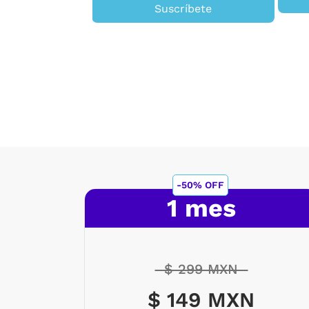
Suscríbete
-50% OFF
1 mes
$ 299 MXN
$ 149 MXN