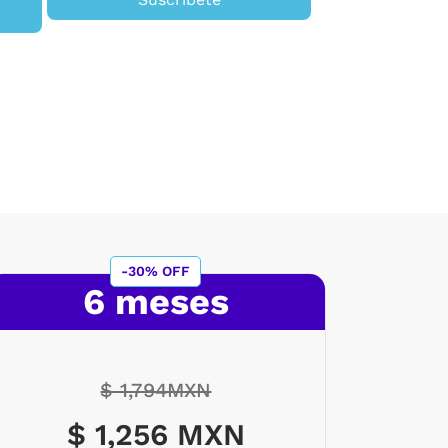
Susc
-30% OFF
6 meses
$ 1,794MXN
$ 1,256 MXN