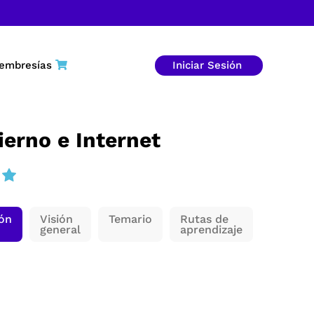
embresías
Iniciar Sesión
erno e Internet
ión
Visión
Temario
Rutas de
general
aprendizaje