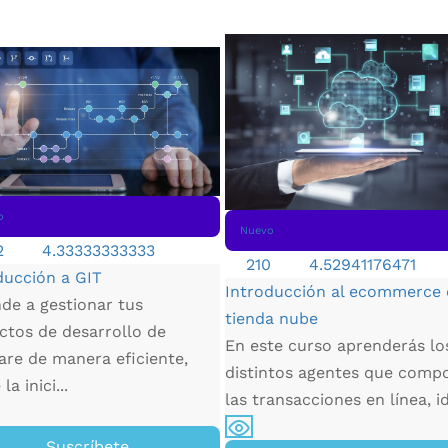
o
Nuevo
2
4.33333333333
210
4.52941176471
ducción a GIT
Introducción al ecommerce
de a gestionar tus
tienda nube
ctos de desarrollo de
En este curso aprenderás lo
are de manera eficiente,
distintos agentes que comp
la inici...
las transacciones en línea, id
Suscríbete