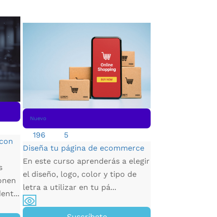
Nuevo
417
4.684
Nuevo
Manejo de Excep
196
5
Python
 con
Diseña tu página de ecommerce
Aprende a gestio
En este curso aprenderás a elegir
proyectos de des
s
el diseño, logo, color y tipo de
software de mane
onen
letra a utilizar en tu pá...
desde la inici...
ent...
Suscríbete