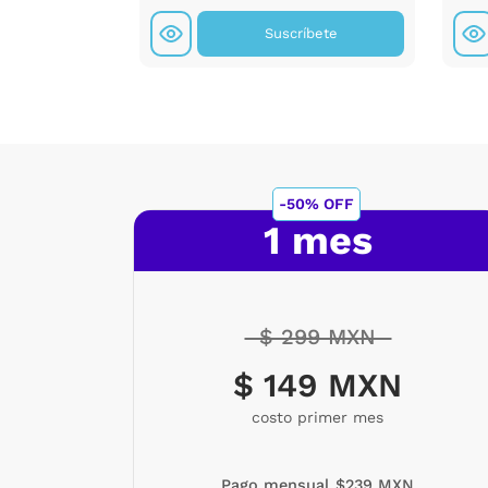
íbete
Suscríbete
-50% OFF
1 mes
$ 299 MXN
$ 149 MXN
costo primer mes
Pago mensual $239 MXN