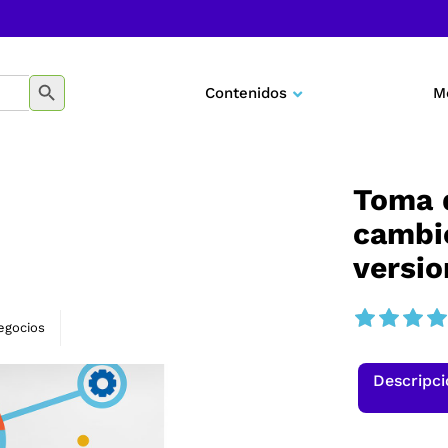
BOTÓN DE BÚSQUEDA
Contenidos
M
Negocios
Marketing
Toma 
cambi
Desarrollo personal
versio
Tecnología
Educación
egocios
Descripc