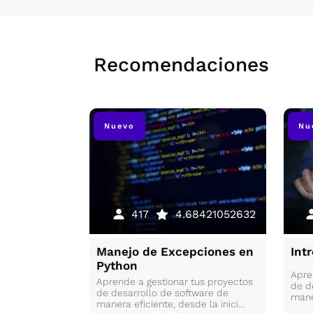
Recomendaciones
Nuevo
Nu
196
5
417
4.68421052632
a de
Manejo de Excepciones en
Int
Python
Apre
erás a elegir
Aprende a gestionar tus proyectos
de d
y tipo de letra
de desarrollo de software de
maner
manera eficiente, desde la inici...