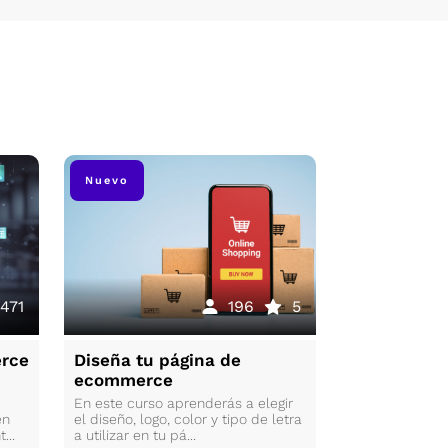
Nuevo
Nuevo
471
196
5
417
erce
Diseña tu página de
Manejo de 
ecommerce
Python
En este curso aprenderás a elegir
Aprende a gest
en
el diseño, logo, color y tipo de letra
de desarrollo 
...
a utilizar en tu pá...
manera eficient