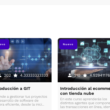
evo
Nuevo
202
4.33333333333
210
4.52941176
roducción a GIT
Introducción al ecomm
con tienda nube
nde a gestionar tus proyectos
En este curso aprenderás los
esarrollo de software de
distintos agentes que compon
a eficiente, desde la inici...
las transacciones en línea, ident