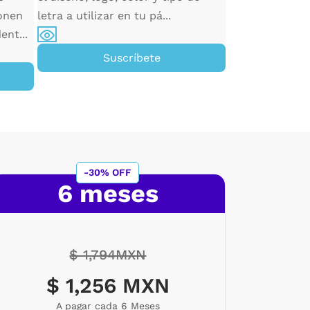
onen
letra a utilizar en tu pá...
ent...
Su
Suscríbete
-30% OFF
6 meses
$ 1,794MXN
$ 1,256 MXN
A pagar cada 6 Meses