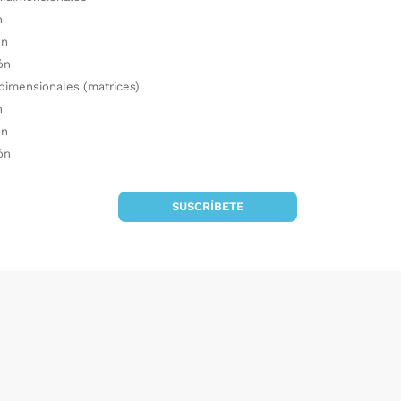
n
ón
ón
idimensionales (matrices)
n
ón
ón
SUSCRÍBETE