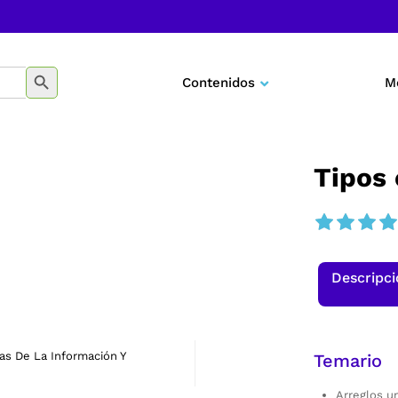
BOTÓN DE BÚSQUEDA
Contenidos
M
Negocios
Marketing
Tipos
Desarrollo personal
Tecnología
Descripc
Educación
as De La Información Y
Temario
Arreglos u