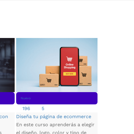
Nuevo
Nuevo
417
4.68
Manejo de Exc
196
5
Aprende a gest
 con
Diseña tu página de ecommerce
de desarrollo 
En este curso aprenderás a elegir
manera eficiente
s
el diseño, logo, color y tipo de