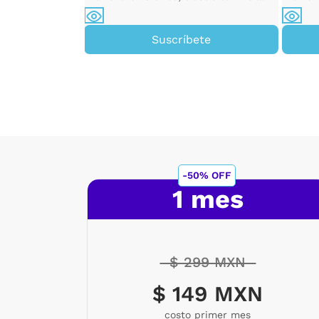
pá...
Suscríbete
ete
-50% OFF
1 mes
$ 299 MXN
$ 149 MXN
costo primer mes