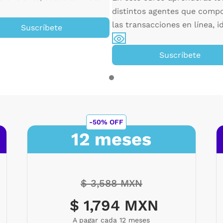
distintos agentes que comp
las transacciones en línea, id
Suscríbete
Suscríbete
-50% OFF
12 meses
$ 3,588 MXN
$ 1,794 MXN
A pagar cada 12 meses