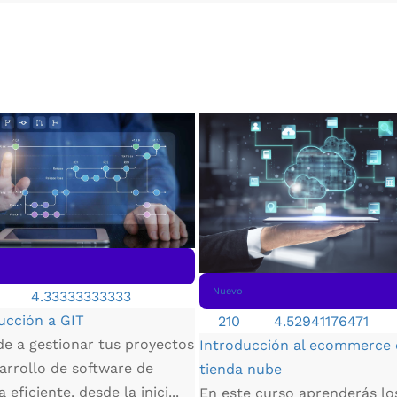
Nuevo
4.33333333333
ucción a GIT
210
4.52941176471
e a gestionar tus proyectos
Introducción al ecommerce
arrollo de software de
tienda nube
eficiente, desde la inici...
En este curso aprenderás lo