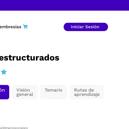
embresías
Iniciar Sesión
 estructurados
ión
Visión
Temario
Rutas de
general
aprendizaje
nidimensionales