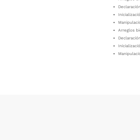
Declaració
Inicializaci
Manipulaci
Arreglos b
Declaració
Inicializaci
Manipulaci