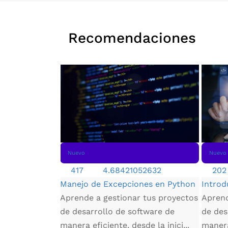
Recomendaciones
Nuevo
Nuevo
417
4.68421052632
202
Manejo de Excepciones en Python
Introd
Aprende a gestionar tus proyectos
Aprend
e ecommerce
de desarrollo de software de
de des
erás a elegir
manera eficiente, desde la inici...
manera 
r y tipo de