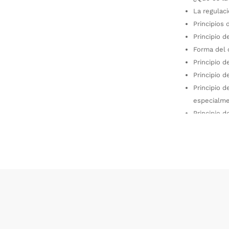
La regulac
Principios 
Principio 
Forma del 
Principio d
Principio d
Principio d
especialme
Principio d
Principio d
Comunicaci
Acceso a l