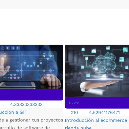
Nuevo
4.33333333333
ucción a GIT
210
4.52941176471
e a gestionar tus proyectos
Introducción al ecommerce
arrollo de software de
tienda nube