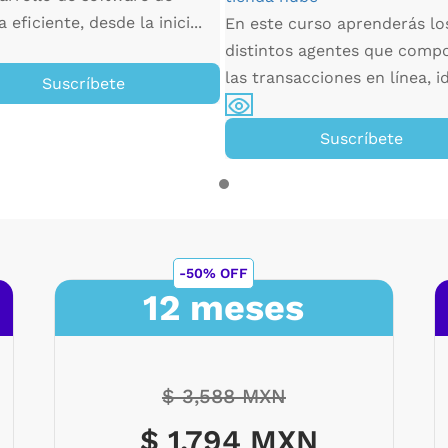
eficiente, desde la inici...
En este curso aprenderás lo
distintos agentes que comp
las transacciones en línea, id
Suscríbete
Suscríbete
-50% OFF
12 meses
$ 3,588 MXN
$ 1,794 MXN