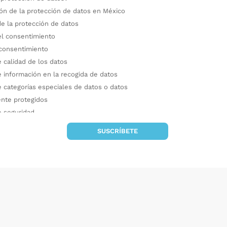
ión de la protección de datos en México
de la protección de datos
del consentimiento
consentimiento
e calidad de los datos
e información en la recogida de datos
e categorías especiales de datos o datos
nte protegidos
e seguridad
e confidencialidad / deber de secreto
SUSCRÍBETE
ón de datos a tercero
os datos por tercero