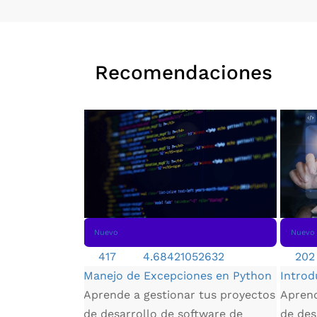
Recomendaciones
Nuevo
Nuevo
417
4.68421052632
202
Manejo de Excepciones en Python
Introd
Aprende a gestionar tus proyectos
Aprend
e ecommerce
de desarrollo de software de
de des
erás a elegir