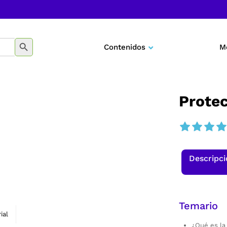
BOTÓN DE BÚSQUEDA
Contenidos
M
Negocios
Marketing
Protec
Desarrollo personal
Tecnología
Descripc
Educación
Temario
ial
¿Qué es la