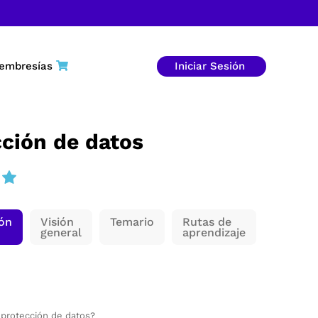
embresías
Iniciar Sesión
ción de datos
ión
Visión
Temario
Rutas de
general
aprendizaje
 protección de datos?