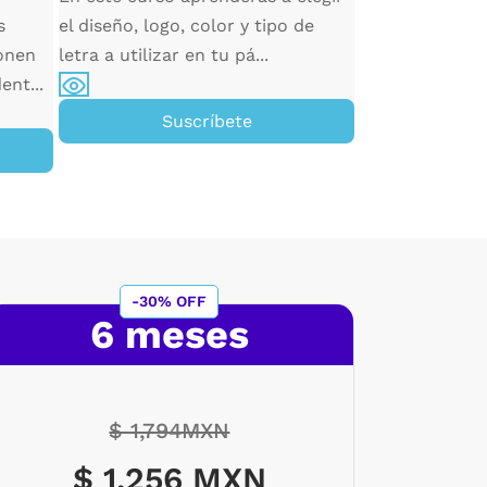
manera eficiente
s
el diseño, logo, color y tipo de
onen
letra a utilizar en tu pá...
ent...
Su
Suscríbete
-30% OFF
6 meses
$ 1,794MXN
$ 1,256 MXN