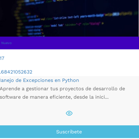
Nuevo
17
.68421052632
anejo de Excepciones en Python
Aprende a gestionar tus proyectos de desarrollo de
software de manera eficiente, desde la inici...
Suscríbete