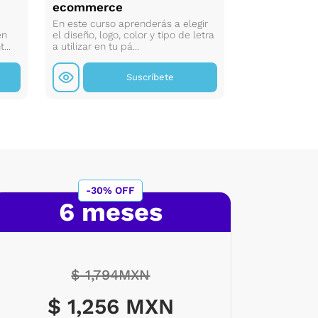
ecommerce
Python
En este curso aprenderás a elegir
Aprende a gest
en
el diseño, logo, color y tipo de letra
de desarrollo 
...
a utilizar en tu pá...
manera eficient
Suscríbete
-30% OFF
6 meses
$ 1,794MXN
$ 1,256 MXN