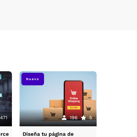
Nuevo
Nuevo
471
196
5
417
erce
Diseña tu página de
Manejo de 