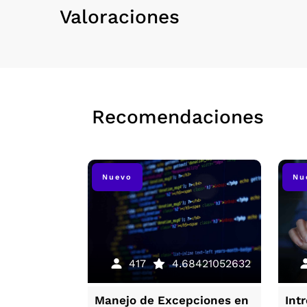
Valoraciones
Recomendaciones
Nuevo
Nu
196
5
417
4.68421052632
a de
Manejo de Excepciones en
Int