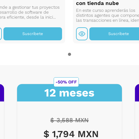
con tienda nube
nde a gestionar tus proyectos
En este curso aprenderás los
esarrollo de software de
distintos agentes que compon
a eficiente, desde la inici...
las transacciones en línea, ident
Suscríbete
Suscríbete
-50% OFF
12 meses
$ 3,588 MXN
$ 1,794 MXN