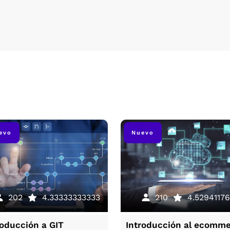
evo
Nuevo
202
4.33333333333
210
4.52941176
roducción a GIT
Introducción al ecomm