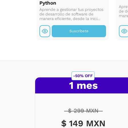
Python
Apre
erás a elegir
Aprende a gestionar tus proyectos
de d
y tipo de letra
de desarrollo de software de
maner
manera eficiente, desde la inici...
íbete
Suscríbete
-50% OFF
1 mes
$ 299 MXN
$ 149 MXN