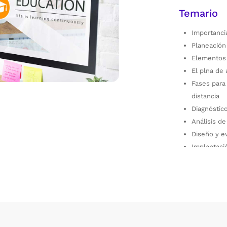
Temario
Importanci
Planeación
Elementos 
El plna de 
Fases para
distancia
Diagnóstic
Análisis de
Diseño y e
Implantaci
Evaluación