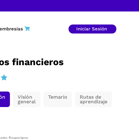
embresías
Iniciar Sesión
s financieros
ión
Visión
Temario
Rutas de
general
aprendizaje
nto financiero