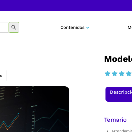
BOTÓN DE BÚSQUEDA
Contenidos
M
Negocios
Marketing
Modelo
Desarrollo personal
s
Tecnología
Descripc
Educación
Temario
Arrendamie