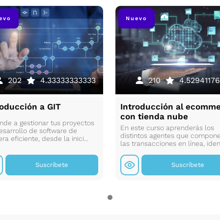
evo
Nuevo
202
4.33333333333
210
4.52941176
roducción a GIT
Introducción al ecomm
con tienda nube
nde a gestionar tus proyectos
En este curso aprenderás los
esarrollo de software de
distintos agentes que compon
a eficiente, desde la inici...
las transacciones en línea, ident
Suscríbete
Suscríbete