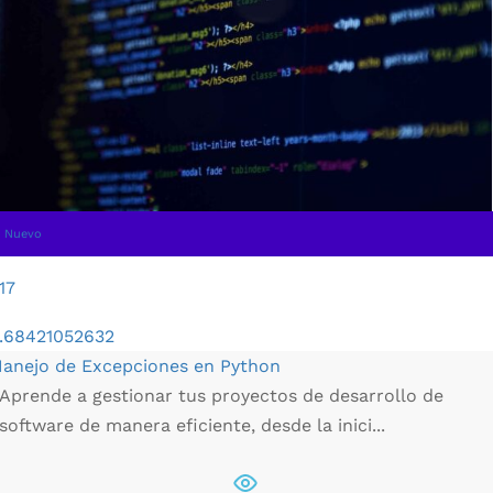
Nuevo
17
.68421052632
anejo de Excepciones en Python
Aprende a gestionar tus proyectos de desarrollo de
software de manera eficiente, desde la inici...