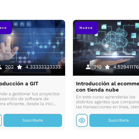
evo
Nuevo
202
4.33333333333
210
4.52941176
roducción a GIT
Introducción al ecomm
con tienda nube
nde a gestionar tus proyectos
En este curso aprenderás los
esarrollo de software de
distintos agentes que compon
a eficiente, desde la inici...
las transacciones en línea, ident
Suscríbete
Suscríbete