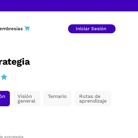
embresías
Iniciar Sesión
rategia
ión
Visión
Temario
Rutas de
general
aprendizaje
de estrategia