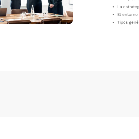
La estrategi
El entorno
Tipos gené