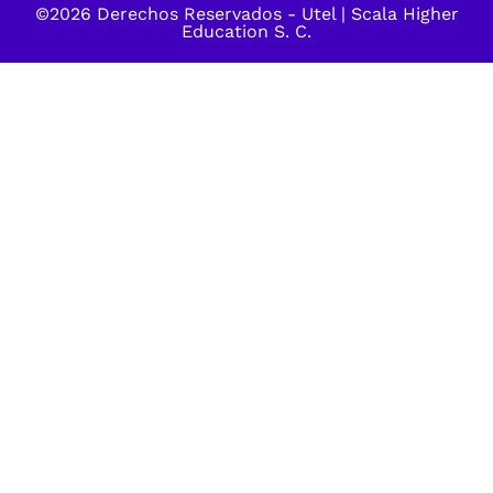
©2026 Derechos Reservados -
Utel
| Scala Higher
Education S. C.