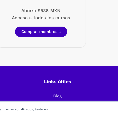
Ahorra $538 MXN
Acceso a todos los cursos
Comprar membresía
Links útiles
Blog
Preguntas Frecuentes
os más personalizados, tanto en
Política de Privacidad
Términos y condiciones