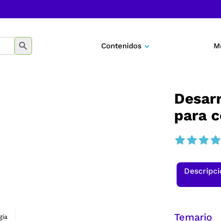
BOTÓN DE BÚSQUEDA
Contenidos
M
Negocios
Marketing
Desarr
para 
Desarrollo personal
Tecnología
Educación
Descripc
Temario
gía