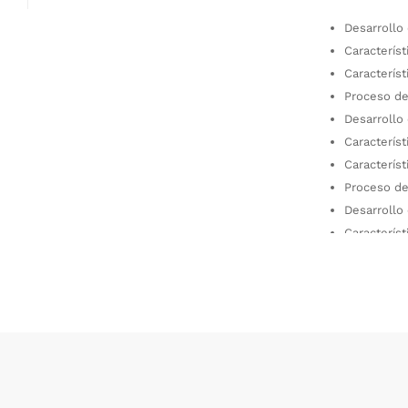
Desarrollo
Característ
Característ
Proceso de 
Desarrollo
Característ
Caracterís
Proceso de 
Desarrollo
Característ
Proceso de 
Este cur
X
o
videojuego