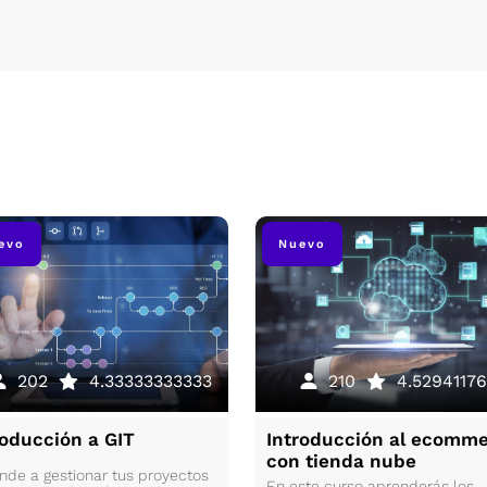
evo
Nuevo
202
4.33333333333
210
4.52941176
roducción a GIT
Introducción al ecomm
con tienda nube
nde a gestionar tus proyectos
En este curso aprenderás los