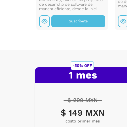
de d
y tipo de letra
de desarrollo de software de
maner
manera eficiente, desde la inici...
íbete
Suscríbete
-50% OFF
1 mes
$ 299 MXN
$ 149 MXN
costo primer mes