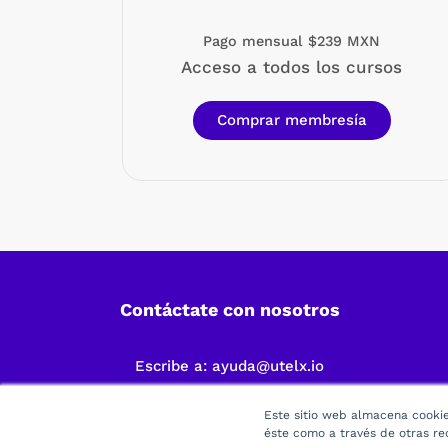
Pago mensual $239 MXN
Acceso a todos los cursos
Comprar membresía
Contáctate con nosotros
Escribe a:
ayuda@utelx.io
Este sitio web almacena cookies
éste como a través de otras re