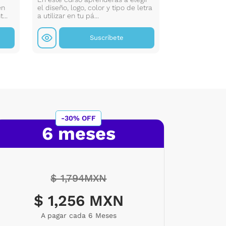
en
el diseño, logo, color y tipo de letra
de desarrollo 
...
a utilizar en tu pá...
manera eficient
Suscríbete
-30% OFF
6 meses
$ 1,794MXN
$ 1,256 MXN
A pagar cada 6 Meses