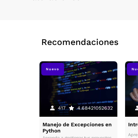
Recomendaciones
Nuevo
Nu
196
5
417
4.68421052632
a de
Manejo de Excepciones en
Int
Python
Apre
erás a elegir
Aprende a gestionar tus proyectos