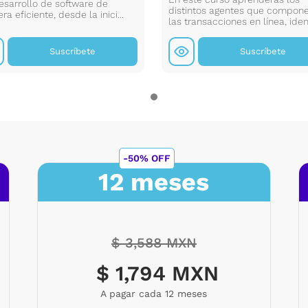
esarrollo de software de
distintos agentes que compon
a eficiente, desde la inici...
las transacciones en línea, ident
Suscríbete
Suscríbete
-50% OFF
12 meses
$ 3,588 MXN
$ 1,794 MXN
A pagar cada 12 meses