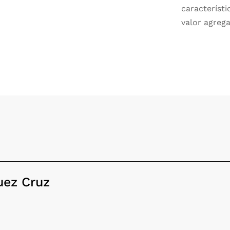
característ
valor agreg
uez Cruz