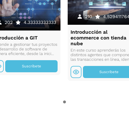
210
4.52941176
202
4.33333333333
Introducción al
troducción a GIT
ecommerce con tienda
nube
ende a gestionar tus proyectos
desarrollo de software de
En este curso aprenderás los
ra eficiente, desde la inici...
distintos agentes que compon
las transacciones en línea, ident
Suscríbete
Suscríbete