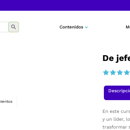
BOTÓN DE BÚSQUEDA
Contenidos
M
Negocios
Marketing
De jef
Desarrollo personal
Tecnología
Descripc
Educación
ientos
En este curs
y un líder, 
trasformar 