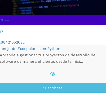
Nuevo
17
.68421052632
anejo de Excepciones en Python
Aprende a gestionar tus proyectos de desarrollo de
software de manera eficiente, desde la inici...
Suscríbete