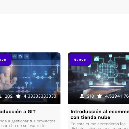
evo
Nuevo
202
4.33333333333
210
4.52941176
roducción a GIT
Introducción al ecomm
con tienda nube
nde a gestionar tus proyectos
En este curso aprenderás los
esarrollo de software de
distintos agentes que compon