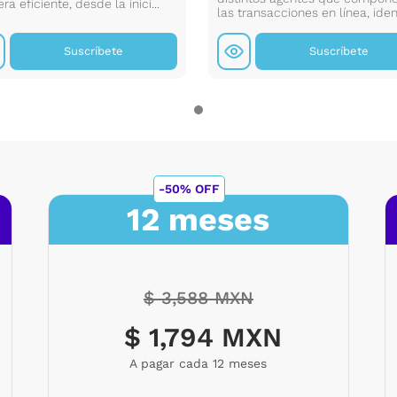
a eficiente, desde la inici...
las transacciones en línea, ident
Suscríbete
Suscríbete
-50% OFF
12 meses
$ 3,588 MXN
$ 1,794 MXN
A pagar cada 12 meses