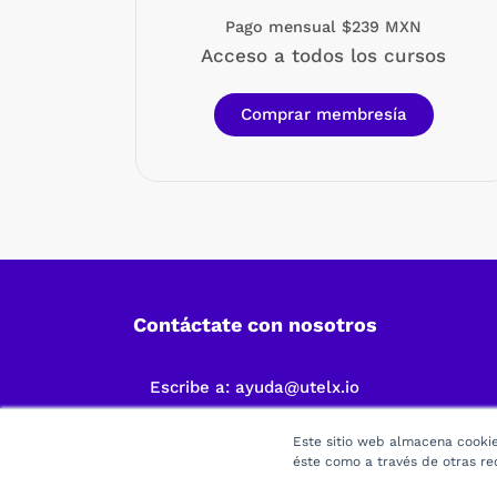
Pago mensual $239 MXN
Acceso a todos los cursos
Comprar membresía
Contáctate con nosotros
Escribe a:
ayuda@utelx.io
Este sitio web almacena cookies
éste como a través de otras re