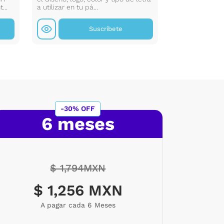
...
a utilizar en tu pá...
manera eficient
Suscríbete
-30% OFF
6 meses
$ 1,794MXN
$ 1,256 MXN
A pagar cada 6 Meses