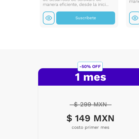
maner
manera eficiente, desde la inici...
íbete
Suscríbete
-50% OFF
1 mes
$ 299 MXN
$ 149 MXN
costo primer mes