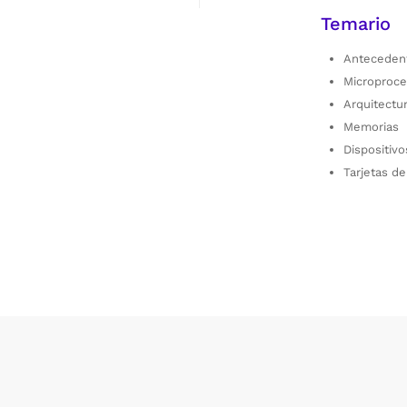
Temario
Antecedent
Microproc
Arquitectu
Memorias
Dispositiv
Tarjetas d