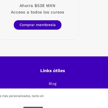
Ahorra $538 MXN
Acceso a todos los cursos
Comprar membresía
Links útiles
Blog
Preguntas Frecuentes
os más personalizados, tanto en
Política de Privacidad
Términos y condiciones