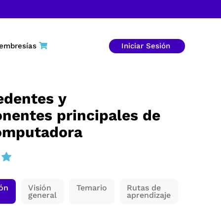
embresías
Iniciar Sesión
edentes y
nentes principales de
omputadora
ión
Visión
Temario
Rutas de
general
aprendizaje