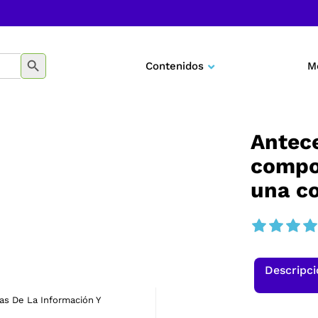
BOTÓN DE BÚSQUEDA
Contenidos
M
Negocios
Marketing
Antec
compo
Desarrollo personal
una c
Tecnología
Educación
Descripc
as De La Información Y