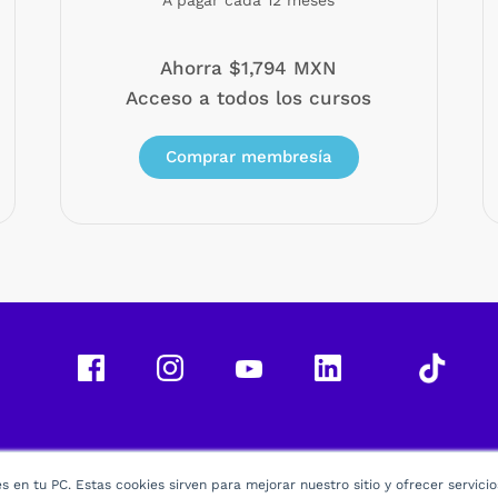
A pagar cada 12 meses
Ahorra $1,794 MXN
Acceso a todos los cursos
Comprar membresía
 en tu PC. Estas cookies sirven para mejorar nuestro sitio y ofrecer servici