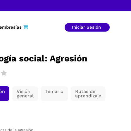
embresías
Iniciar Sesión
ogía social: Agresión
ión
Visión
Temario
Rutas de
general
aprendizaje
icas de la agresión