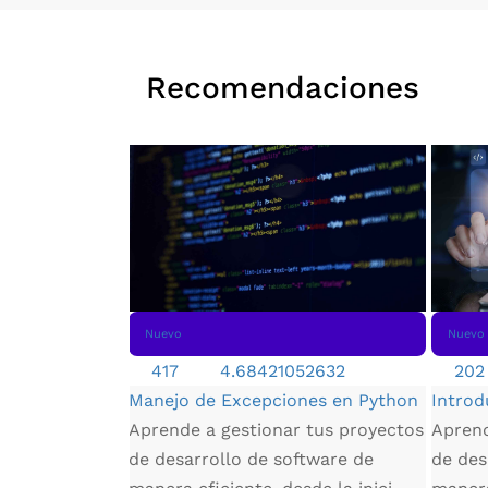
Recomendaciones
Nuevo
Nuevo
417
4.68421052632
202
Manejo de Excepciones en Python
Introd
Aprende a gestionar tus proyectos
Aprend
e ecommerce
de desarrollo de software de
de des
erás a elegir