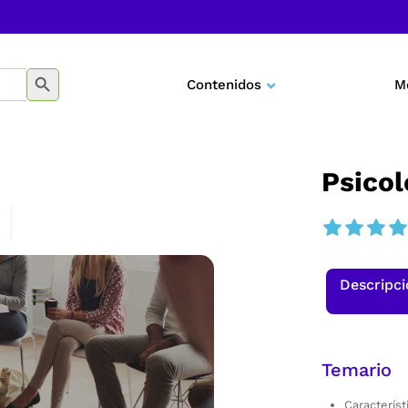
BOTÓN DE BÚSQUEDA
Contenidos
M
Negocios
Marketing
Psicol
Desarrollo personal
Tecnología
Descripc
Educación
Temario
Característ