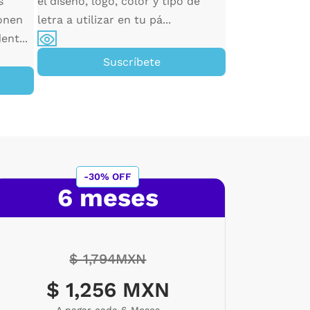
manera eficiente
s
el diseño, logo, color y tipo de
onen
letra a utilizar en tu pá...
ent...
Su
Suscríbete
-30% OFF
6 meses
$ 1,794MXN
$ 1,256 MXN