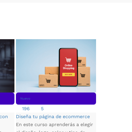
Nuevo
Nuevo
417
4.68
Manejo de Exc
196
5
Aprende a gest
 con
Diseña tu página de ecommerce
de desarrollo 
En este curso aprenderás a elegir