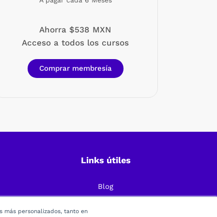
A pagar cada 6 Meses
Ahorra $538 MXN
Acceso a todos los cursos
Comprar membresía
Links útiles
Blog
Preguntas Frecuentes
os más personalizados, tanto en
Política de Privacidad