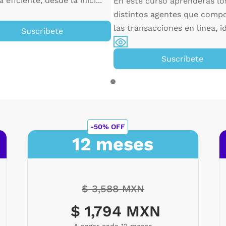
eficiente, desde la inici...
En este curso aprenderás lo
distintos agentes que comp
las transacciones en línea, id
Suscríbete
Suscríbete
-50% OFF
12 meses
$ 3,588 MXN
$ 1,794 MXN