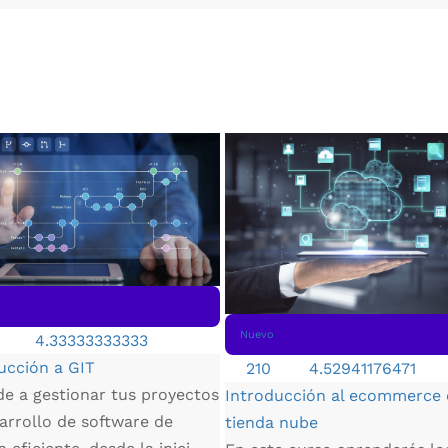
Nuevo
4.33333333333
ucción a GIT
210
4.52941176471
e a gestionar tus proyectos
Introducción al ecommerce
arrollo de software de
tienda nube