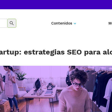
BOTÓN DE BÚSQUEDA
Contenidos
M
Negocios
Marketing
artup: estrategias SEO para alc
Desarrollo personal
Tecnología
Educación