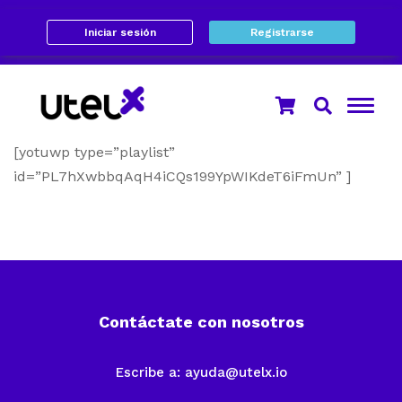
Iniciar sesión
Registrarse
[yotuwp type=”playlist”
id=”PL7hXwbbqAqH4iCQs199YpWIKdeT6iFmUn” ]
Contáctate con nosotros
Escribe a:
ayuda@utelx.io