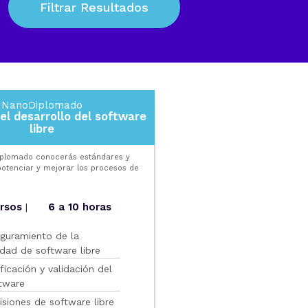
NanoDiplomado
el desarrollo del software
libre
iplomado conocerás estándares y
otenciar y mejorar los procesos de
ursos
6 a 10 horas
|
guramiento de la
idad de software libre
ificación y validación del
tware
isiones de software libre