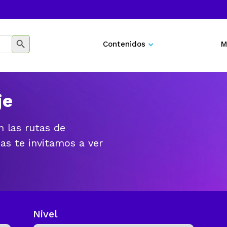
Botón de búsqueda
Contenidos
M
Negocios
Marketing
je
Desarrollo personal
n las rutas de
Tecnología
as te invitamos a ver
Educación
Nivel