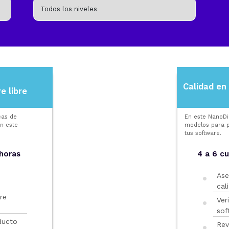
Calidad en 
e libre
cas de
En este NanoD
n este
modelos para p
tus software.
 horas
4 a 6 c
Ase
cal
re
Ver
sof
ducto
Rev