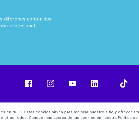
s diferenes contenidos
ión profesional.
es en tu PC. Estas cookies sirven para mejorar nuestro sitio y ofrecer se
e otras redes. Conoce más acerca de las cookies en nuestra Política de 
26 Derechos Reservados -
Utel
| Scala Higher Education S