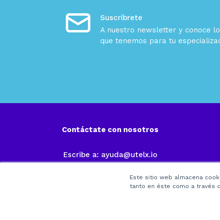
Suscríbrete
A nuestro newsletter y conoce lo
que tenemos para tu especializac
Contáctate con nosotros
Escribe a:
ayuda@utelx.io
Este sitio web almacena cooki
tanto en éste como a través d
©20