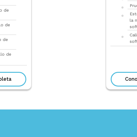
Pru
o de
Est
la 
lo de
sof
Cal
o de
sof
llo de
pleta
Cono