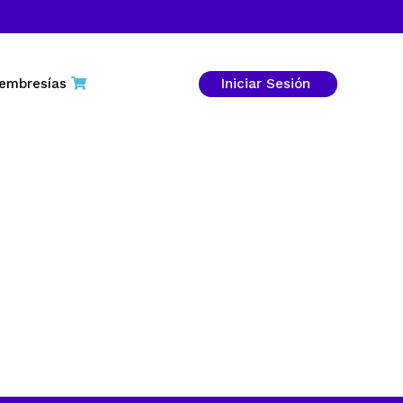
embresías
Iniciar Sesión