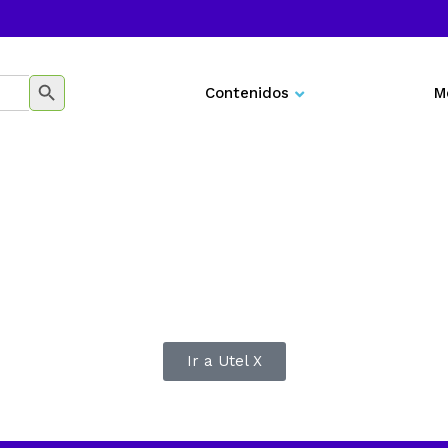
BOTÓN DE BÚSQUEDA
Contenidos
M
Negocios
Marketing
Desarrollo personal
Tecnología
Educación
Ir a Utel X