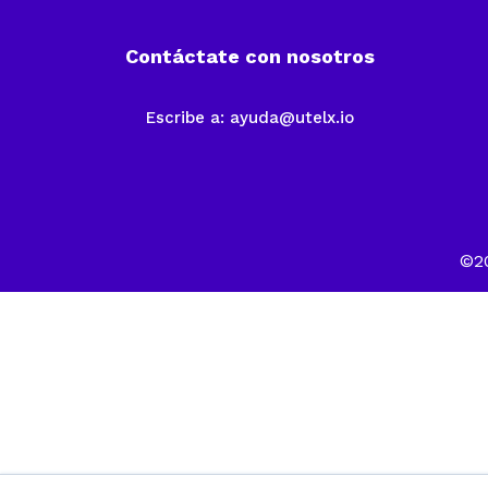
Contáctate con nosotros
Escribe a:
ayuda@utelx.io
©20