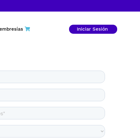
embresías
Iniciar Sesión