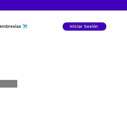
embresías
Iniciar Sesión