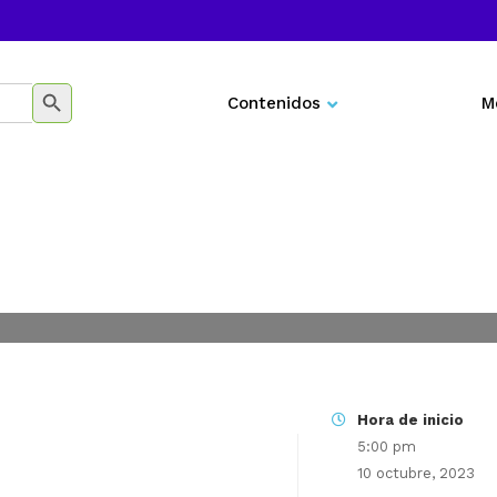
BOTÓN DE BÚSQUEDA
Contenidos
M
Negocios
Marketing
Desarrollo personal
Tecnología
Educación
Hora de inicio
5:00 pm
10 octubre, 2023