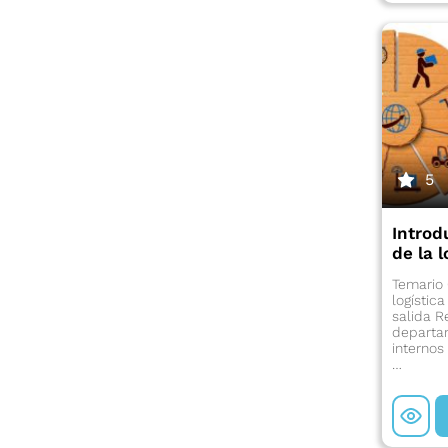
5
Introd
de la l
Temario 
logístic
salida R
departa
internos
…