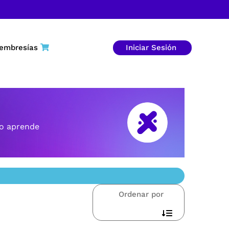
embresías
Iniciar Sesión
ro aprende
Ordenar por