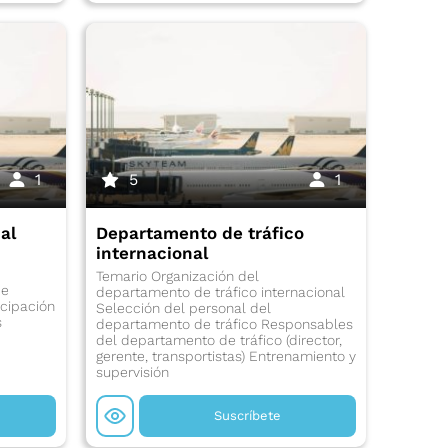
1
5
1
al
Departamento de tráfico
internacional
Temario Organización del
de
departamento de tráfico internacional
icipación
Selección del personal del
s
departamento de tráfico Responsables
del departamento de tráfico (director,
gerente, transportistas) Entrenamiento y
supervisión
Suscríbete