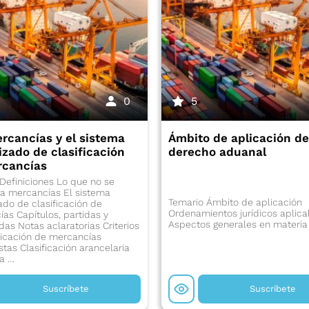
0
5
rcancías y el sistema
Ámbito de aplicación de
zado de clasificación
derecho aduanal
rcancías
Definiciones Lo que no se
a mercancías El sistema
Temario Ámbito de aplicación
do de clasificación de
Ordenamientos jurídicos aplica
as Capítulos, partidas y
Aspectos generales en materia
das Notas aclaratorias Criterios
ficación de mercancías
as Clasificación arancelaria
a …
Suscríbete
Suscríbete