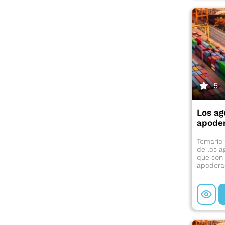
5
Los ag
apode
Temario 
de los a
que son 
apodera