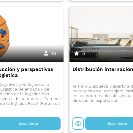
18
5
ucción y perspectivas
Distribución internacion
ogistica
Objetivos y ventajas de la
Temario Búsqueda y apertura 
a Logística de entrada y de
mercados en el extranjero Part
elación de la logística con
en ferias internacionales Venta
mentos de la empresa Tiempos
directas de exportación
 de la logística ROLA (Return on
Suscríbete
Suscríbete