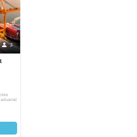
3
l
bles
 aduanal