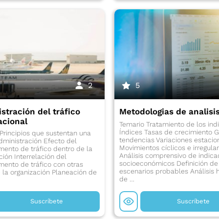
2
5
stración del tráfico
Metodologi­as de analisi
acional
Temario Tratamiento de los ind
Índices Tasas de crecimiento G
Principios que sustentan una
tendencias Variaciones estacio
ministración Efecto del
Movimientos cíclicos e irregula
ento de tráfico dentro de la
Análisis comprensivo de indica
ción Interrelación del
socioeconómicos Definición de
ento de tráfico con otras
escenarios probables Análisis h
 la organización Planeación de
de …
Suscríbete
Suscríbete