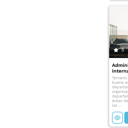
5
Admini
intern
Temario 
buena ad
departam
organiza
departam
áreas de
las …