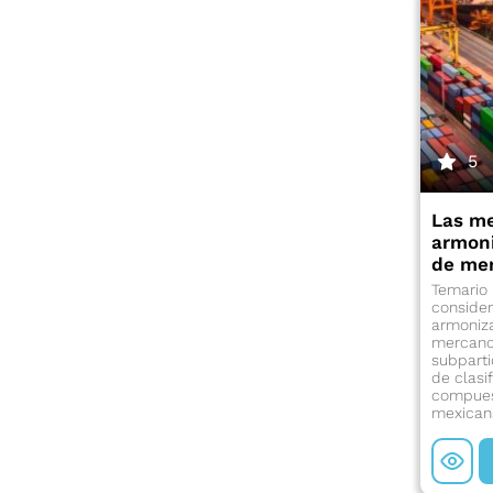
5
Las me
armoni
de me
Temario 
consider
armoniza
mercancí
subparti
de clasi
compuest
mexican