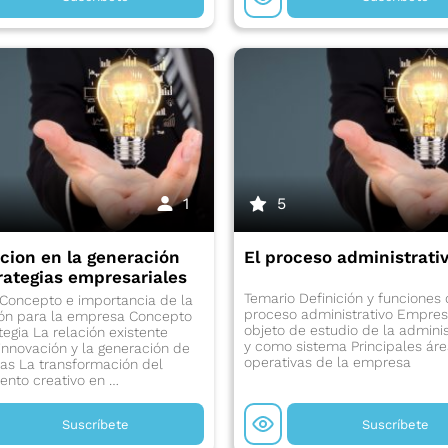
1
5
cion en la generación
El proceso administrati
rategias empresariales
Temario Definición y funciones 
Concepto e importancia de la
proceso administrativo Empre
ión para la empresa Concepto
objeto de estudio de la admini
tegia La relación existente
y como sistema Principales ár
 innovación y la generación de
operativas de la empresa
ias La transformación del
nto creativo en …
Suscríbete
Suscríbete