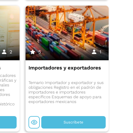
2
5
1
s
Importadores y exportadores
icadores
ráficas y
Temario Importador y exportador y sus
nales
obligaciones Registro en el padrón de
res
importadores e importadores
dores
específicos Esquemas de apoyo para
exportadores mexicanos
istórico
Suscríbete