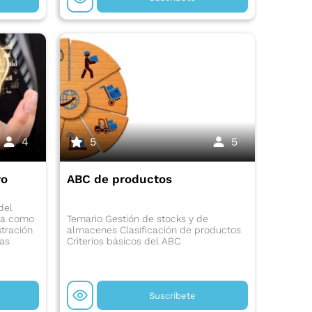
4
5
5
vo
ABC de productos
del
sa como
Temario Gestión de stocks y de
stración
almacenes Clasificación de productos
eas
Criterios básicos del ABC
Suscríbete