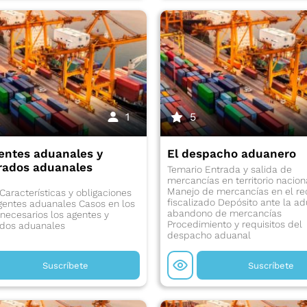
1
5
entes aduanales y
El despacho aduanero
rados aduanales
Temario Entrada y salida de
mercancías en territorio nacion
Manejo de mercancías en el re
Características y obligaciones
fiscalizado Depósito ante la a
gentes aduanales Casos en los
abandono de mercancías
necesarios los agentes y
Procedimiento y requisitos del
dos aduanales
despacho aduanal
Suscríbete
Suscríbete