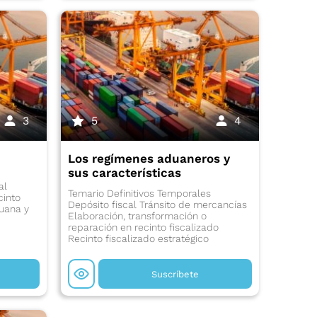
3
5
4
Los regímenes aduaneros y
sus características
al
Temario Definitivos Temporales
cinto
Depósito fiscal Tránsito de mercancías
duana y
Elaboración, transformación o
reparación en recinto fiscalizado
Recinto fiscalizado estratégico
Suscríbete