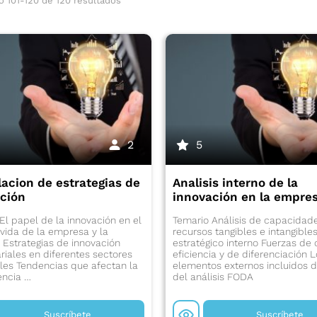
 101-120 de 120 resultados
2
5
acion de estrategias de
Analisis interno de la
ción
innovación en la empre
El papel de la innovación en el
Temario Análisis de capacidad
 vida de la empresa y la
recursos tangibles e intangibles
a Estrategias de innovación
estratégico interno Fuerzas de 
iales en diferentes sectores
eficiencia y de diferenciación 
ales Tendencias que afectan la
elementos externos incluidos d
ncia …
del análisis FODA
Suscríbete
Suscríbete