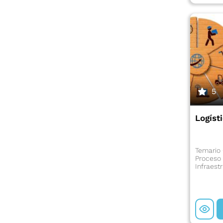
5
Logíst
Temario 
Proceso 
Infraest