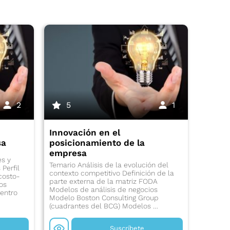
2
5
1
Innovación en el
sa
posicionamiento de la
empresa
es y
Temario Análisis de la evolución del
 Perfil
contexto competitivo Definición de la
costo-
parte externa de la matriz FODA
Los
Modelos de análisis de negocios
entro
Modelo Boston Consulting Group
(cuadrantes del BCG) Modelos …
Suscríbete