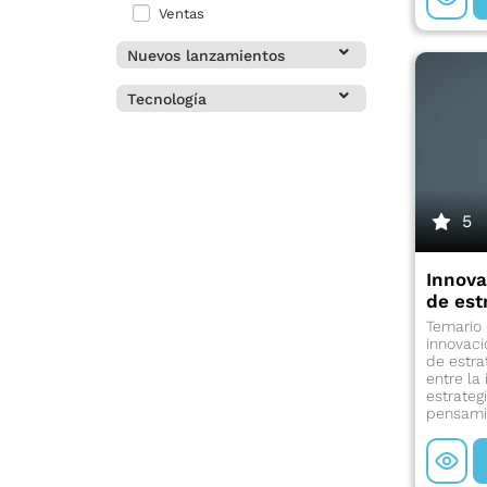
Ventas
Nuevos lanzamientos
Tecnología
5
Innova
de est
Temario 
innovac
de estra
entre la
estrateg
pensamie