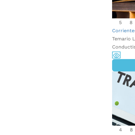
5
8
Corriente
Temario L
Conductis
4
8