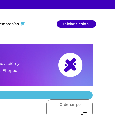
embresías
Iniciar Sesión
novación y
e Flipped
Ordenar por