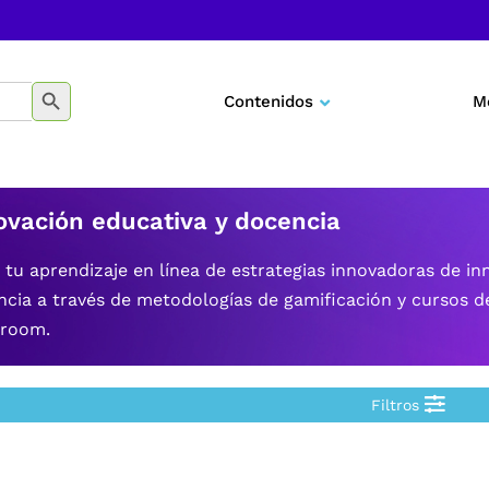
BOTÓN DE BÚSQUEDA
Contenidos
M
Negocios
Marketing
ovación educativa y docencia
Desarrollo personal
a tu aprendizaje en línea de estrategias innovadoras de in
cia a través de metodologías de gamificación y cursos d
Tecnología
sroom.
Educación
Filtros