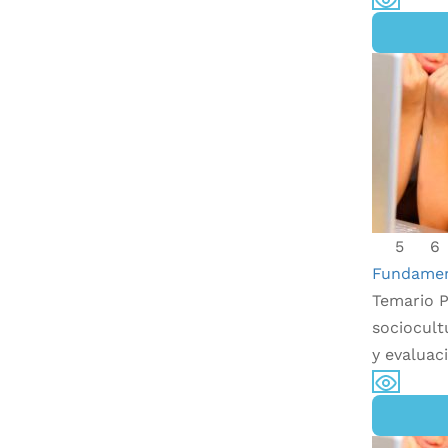
5
6
Fundament
Temario P
sociocult
y evaluac