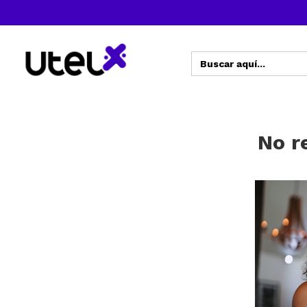
Buscar:
No r