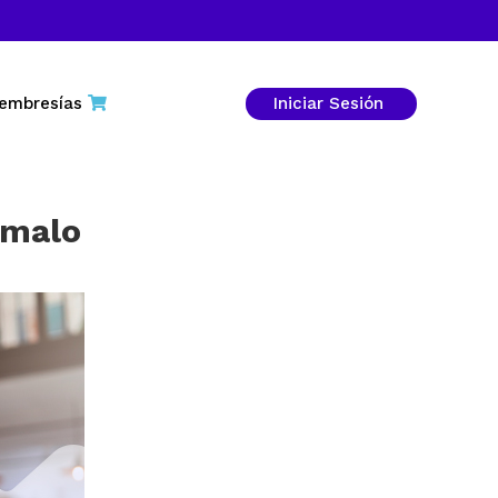
embresías
Iniciar Sesión
rmalo