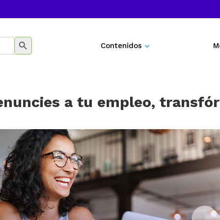
BOTÓN DE BÚSQUEDA
Contenidos
M
Negocios
Marketing
enuncies a tu empleo, transfó
Desarrollo personal
Tecnología
Educación