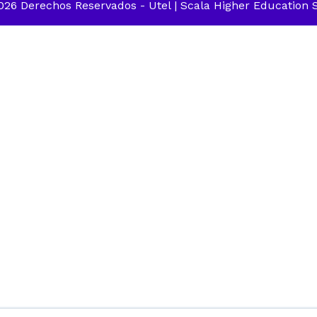
26 Derechos Reservados -
Utel
| Scala Higher Education S