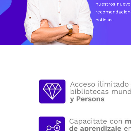
nuestros nuevo
recomendacione
noticias.