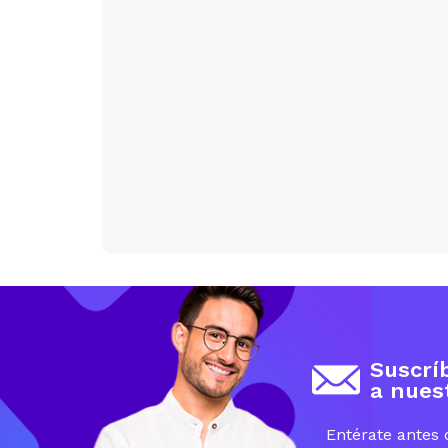
Suscrí
a nues
Entérate antes 