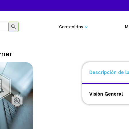
BOTÓN DE BÚSQUEDA
Contenidos
M
Negocios
wner
Marketing
Desarrollo personal
Descripción de l
Tecnología
Aprenderás a max
inversión en el ro
Educación
Visión General
|
4 a 6 cursos