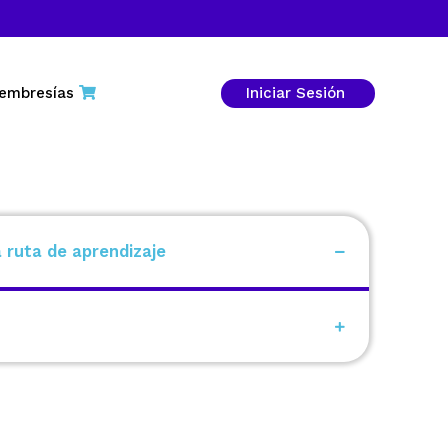
embresías
Iniciar Sesión
a ruta de aprendizaje
imizar entrega de valor y retorno de
l del product owner en un entorno ágil.
6 a 10 horas