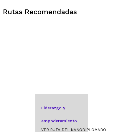
Liderazgo y empoderamiento
Rutas Recomendadas
EMPEZAR RUTA
Liderazgo y
empoderamiento
Obtendrás estas
Liderazgo y
insignia al completar
el
empoderamiento
VER RUTA DEL NANODIPLOMADO
Nanodiplomado