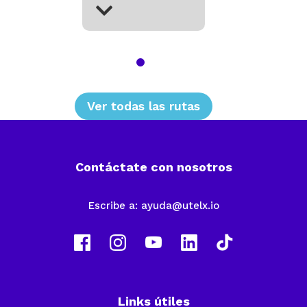
Liderazgo y
empoderamiento
Liderazgo y
empoderamiento
Ver ruta
completa
Ver todas las rutas
Contáctate con nosotros
Escribe a:
ayuda@utelx.io
Links útiles