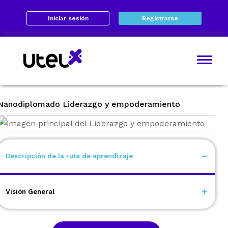
Iniciar sesión
Registrarse
Nanodiplomado Liderazgo y empoderamiento
Descripción de la ruta de aprendizaje
Mejora tus habilidades de liderazgo en diversos
entornos profesionales con enfoque en desarrollo
Visión General
personal y profesional.
|
4 a 6 cursos
6 a 10 horas