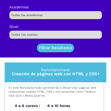
Academias
Nivel
NanoDiplomado
Creación de páginas web con HTML y CSS+
En este NanoDiplomado aprenderás a desarrollar páginas web
responsivas usando HTML, CSS y herramientas como Flexbox,
CSS Grid y Media Queries.
4 a 6 cursos
6 a 10 horas
|