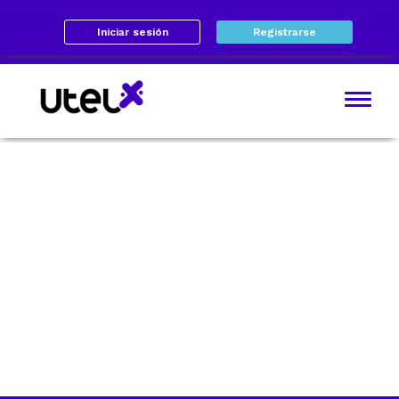
Iniciar sesión
Registrarse
Rutas de
aprendizaje
Si quieres saber más sobre
que son las rutas de
aprendizaje y cómo obtener
insignias te invitamos a ver
nuestra pagina informativa.